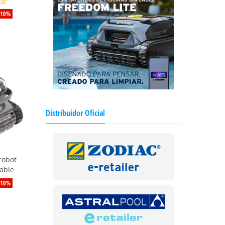
tar
-10%
Distribuidor Oficial
robot
able
-10%