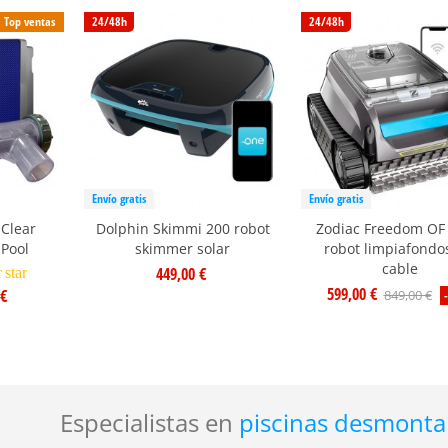
Top ventas
24/48h
24/48h
Envío gratis
Envío gratis
 Clear
Dolphin Skimmi 200 robot
Zodiac Freedom OF 
lPool
skimmer solar
robot limpiafondos
cable
449,00 €
r
star
599,00 €
 €
849,00 €
Especialistas en
piscinas desmonta