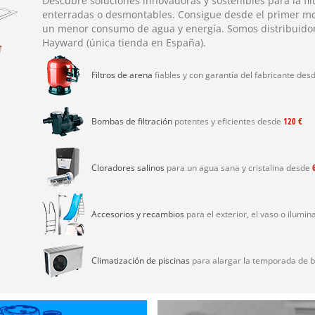
Descubre soluciones innovadoras y sostenibles para la fil
enterradas o desmontables. Consigue desde el primer m
un menor consumo de agua y energía. Somos distribuidor 
Hayward (única tienda en España).
Filtros de arena
fiables y con garantía del fabricante des
Bombas de filtración
potentes y eficientes desde
120 €
Cloradores salinos
para un agua sana y cristalina desde
Accesorios y recambios
para el exterior, el vaso o ilumin
Climatización de piscinas
para alargar la temporada de 