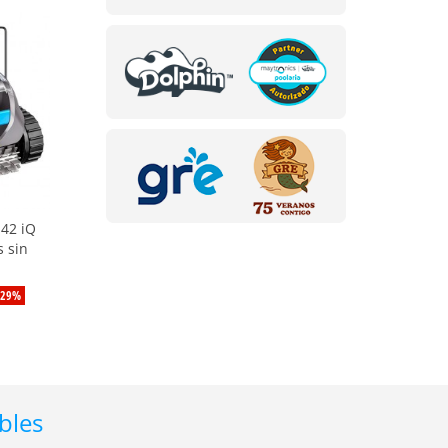
42 iQ
 sin
-29%
bles