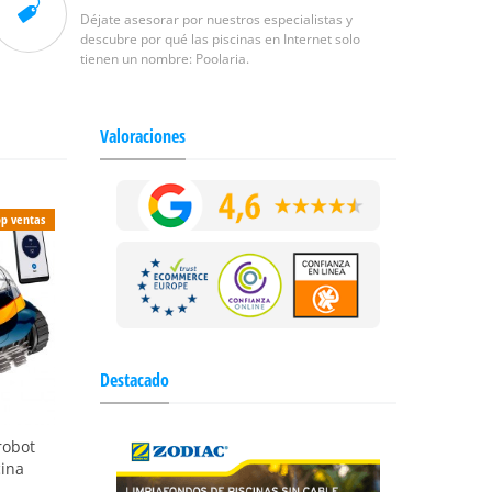
Déjate asesorar por nuestros especialistas y
descubre por qué las piscinas en Internet solo
tienen un nombre: Poolaria.
Valoraciones
p ventas
Destacado
robot
cina