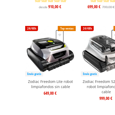
star
star
star
star
star
star
star
star
sta
910,00 €
699,00 €
799,00 €
desde
24/48h
Top ventas
24/48h
Envío gratis
Envío gratis
Zodiac Freedom Lite robot
Zodiac Freedom 52
limpiafondos sin cable
robot limpiafon
cable
649,00 €
999,00 €