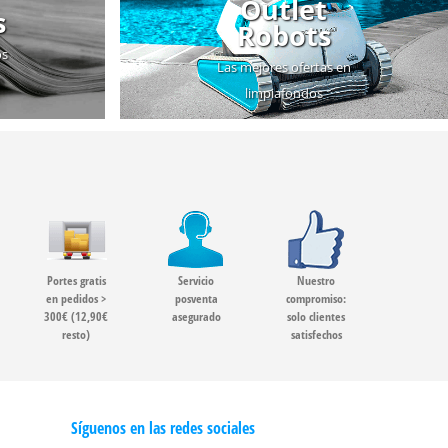
Outlet
s
Robots
os
Las mejores ofertas en
limpiafondos
Portes gratis
Servicio
Nuestro
en pedidos >
posventa
compromiso:
300€ (12,90€
asegurado
solo clientes
resto)
satisfechos
Síguenos en las redes sociales