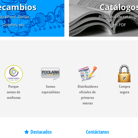
ecambios
Catálogo
stralPool, Zodiac,
Biblioteca de catálog
Dolphin, etc.
en PDF
Porque
Somos
Distribuidores
Compra
somos de
especialistas
oficiales de
segura
confianza
primeras
marcas
Destacados
Contáctanos