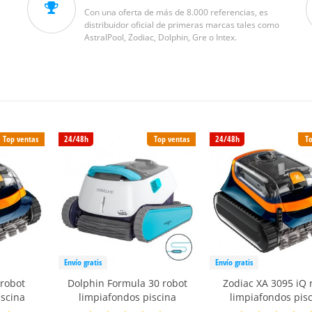
e
Con una oferta de más de 8.000 referencias, es
distribuidor oficial de primeras marcas tales como
AstralPool, Zodiac, Dolphin, Gre o Intex.
Top ventas
24/48h
Top ventas
24/48h
To
Envío gratis
Envío gratis
 robot
Dolphin Formula 30 robot
Zodiac XA 3095 iQ 
iscina
limpiafondos piscina
limpiafondos pis