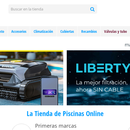
nto
Accesorios
Climatización
Cubiertas
Recambios
Válvulas y tubo
La Tienda de Piscinas Online
Primeras marcas