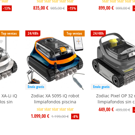
r
star
star
star
star
star
star
star
star
star
star
s
835,00 €
899,00 €
985,00 €
999,00 €
-13%
-15%
Top ventas
24/48h
Top ventas
24/48h
Envío gratis
Envío gratis
 XA-Li iQ
Zodiac XA 5095 iQ robot
Zodiac Pixel OP 32 
dos sin
limpiafondos piscina
limpiafondos sin c
449,00 €
star
star
star
star
star
499,00 €
1.099,00 €
1.199,00 €
-8%