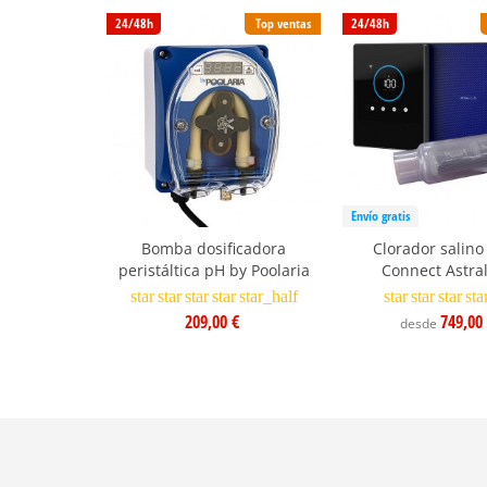
24/48h
Top ventas
24/48h
Envío gratis
Bomba dosificadora
Clorador salino
peristáltica pH by Poolaria
Connect Astra
star
star
star
star
star_half
star
star
star
sta
209,00 €
749,00
desde