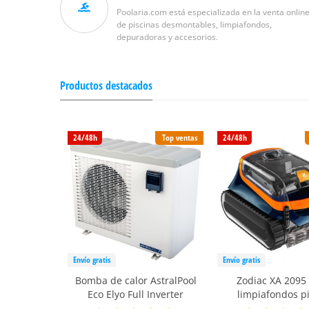
Poolaria.com está especializada en la venta onlin
de piscinas desmontables, limpiafondos,
depuradoras y accesorios.
Productos destacados
24/48h
Top ventas
24/48h
Envío gratis
Envío gratis
Bomba de calor AstralPool
Zodiac XA 2095
Eco Elyo Full Inverter
limpiafondos p