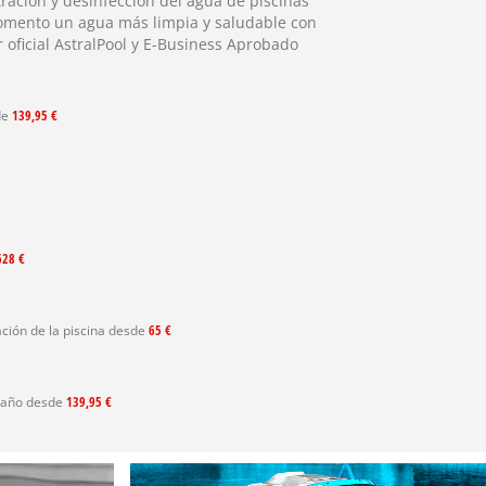
tración y desinfección del agua de piscinas
omento un agua más limpia y saludable con
oficial AstralPool y E-Business Aprobado
de
139,95 €
628 €
ación de la piscina desde
65 €
baño desde
139,95 €