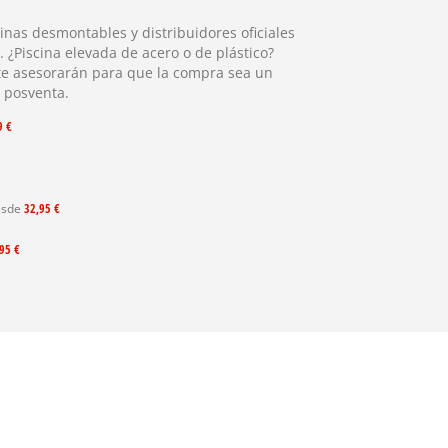
cinas desmontables y distribuidores oficiales
. ¿Piscina elevada de acero o de plástico?
te asesorarán para que la compra sea un
o posventa.
9 €
desde
32,95 €
95 €