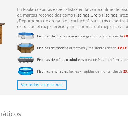
En Poolaria somos especialistas en la venta online de pis
de marcas reconocidas como
Piscinas Gre
o
Piscinas Intex
¿Depuradora de arena o de cartucho? Nuestros expertos 
éxito, con el mejor precio y sin renunciar al mejor servici
Piscinas de chapa de acero
de gran durabilidad desde
87
Piscinas de madera
atractivas y resistentes desde
1350 €
Piscinas de plástico tubulares
para disfrutar en familia 
Piscinas hinchables
fáciles y rápidas de montar desde
23,
Ver todas las piscinas
áticos