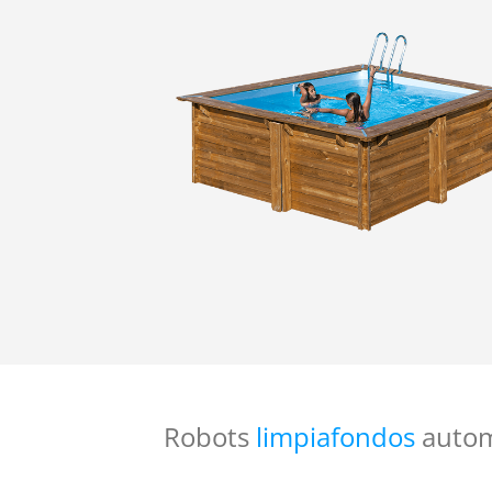
Robots
limpiafondos
autom