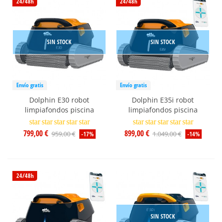
24/48h
24/48h
SIN STOCK
SIN STOCK
Envío gratis
Envío gratis
Dolphin E30 robot
Dolphin E35i robot
limpiafondos piscina
limpiafondos piscina
star
star
star
star
star
star
star
star
star
star
799,00 €
899,00 €
959,00 €
1.049,00 €
-17%
-14%
24/48h
SIN STOCK