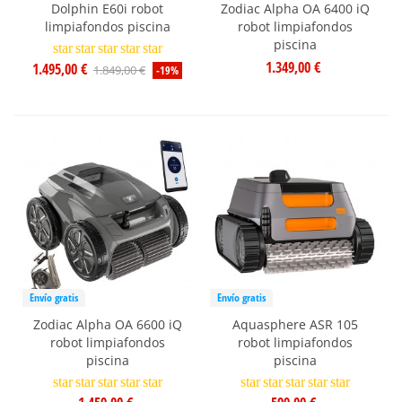
Dolphin E60i robot
Zodiac Alpha OA 6400 iQ
limpiafondos piscina
robot limpiafondos
piscina
star
star
star
star
star
1.349,00 €
1.495,00 €
1.849,00 €
-19%
Envío gratis
Envío gratis
Zodiac Alpha OA 6600 iQ
Aquasphere ASR 105
robot limpiafondos
robot limpiafondos
piscina
piscina
star
star
star
star
star
star
star
star
star
star