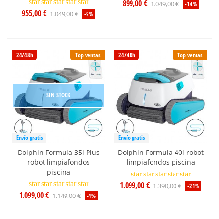
star
star
star
star
star
899,00 €
1.049,00 €
-14%
955,00 €
1.049,00 €
-9%
24/48h
Top ventas
24/48h
Top ventas
SIN STOCK
Envío gratis
Envío gratis
Dolphin Formula 35i Plus
Dolphin Formula 40i robot
robot limpiafondos
limpiafondos piscina
piscina
star
star
star
star
star
star
star
star
star
star
1.099,00 €
1.390,00 €
-21%
1.099,00 €
1.149,00 €
-4%