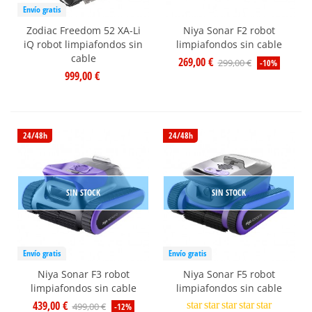
Envío gratis
Zodiac Freedom 52 XA-Li
Niya Sonar F2 robot
iQ robot limpiafondos sin
limpiafondos sin cable
cable
269,00 €
299,00 €
-10%
999,00 €
24/48h
24/48h
SIN STOCK
SIN STOCK
Envío gratis
Envío gratis
Niya Sonar F3 robot
Niya Sonar F5 robot
limpiafondos sin cable
limpiafondos sin cable
439,00 €
star
star
star
star
star
499,00 €
-12%