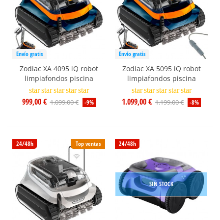
Envío gratis
Envío gratis
Zodiac XA 4095 iQ robot
Zodiac XA 5095 iQ robot
limpiafondos piscina
limpiafondos piscina
star
star
star
star
star
star
star
star
star
star
999,00 €
1.099,00 €
1.099,00 €
1.199,00 €
-9%
-8%
24/48h
Top ventas
24/48h
SIN STOCK