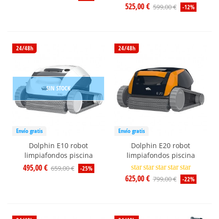
525,00 €
599,00 €
-12%
24/48h
24/48h
SIN STOCK
Envío gratis
Envío gratis
Dolphin E10 robot
Dolphin E20 robot
limpiafondos piscina
limpiafondos piscina
495,00 €
star
star
star
star
star
659,00 €
-25%
625,00 €
799,00 €
-22%