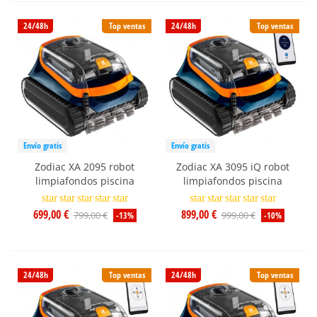
24/48h
Top ventas
24/48h
Top ventas
Envío gratis
Envío gratis
Zodiac XA 2095 robot
Zodiac XA 3095 iQ robot
limpiafondos piscina
limpiafondos piscina
star
star
star
star
star
star
star
star
star
star
699,00 €
899,00 €
799,00 €
999,00 €
-13%
-10%
24/48h
Top ventas
24/48h
Top ventas