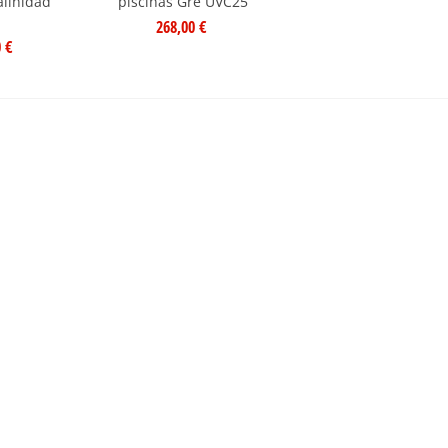
salinidad
piscinas Gre UVC25
268,00 €
0 €