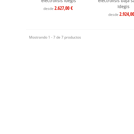
electrólisis Idegis
electrólisis baja 
Idegis
2.627,00 €
desde
2.924,0
desde
Mostrando 1 - 7 de 7 productos