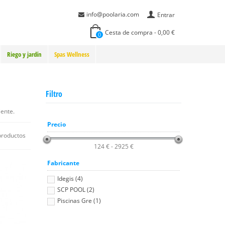
info@poolaria.com
Entrar
Cesta de compra
-
0,00 €
0
Riego y jardín
Spas Wellness
Filtro
iente.
Precio
productos
124 € - 2925 €
Fabricante
Idegis (4)
SCP POOL (2)
Piscinas Gre (1)