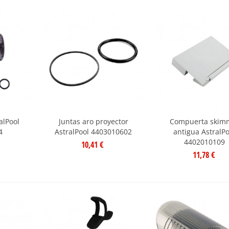
alPool
Juntas aro proyector
Compuerta skim
4
AstralPool 4403010602
antigua AstralPo
4402010109
10,41 €
11,78 €