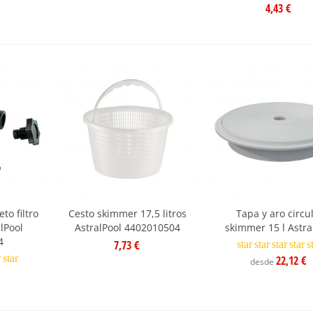
4,43 €
o filtro
Cesto skimmer 17,5 litros
Tapa y aro circu
lPool
AstralPool 4402010504
skimmer 15 l Astra
4
7,73 €
star
star
star
star
s
r
star
22,12 €
desde