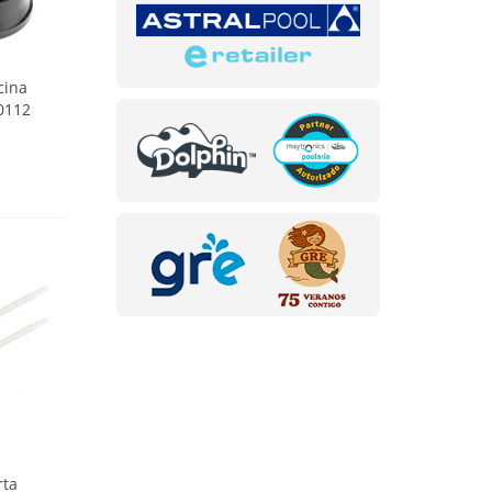
cina
0112
rta