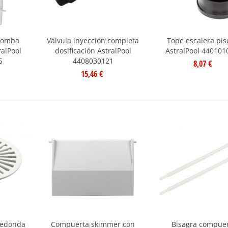
 bomba
Válvula inyección completa
Tope escalera pis
ralPool
dosificación AstralPool
AstralPool 440101
5
4408030121
8,07 €
15,46 €
 redonda
Compuerta skimmer con
Bisagra compue