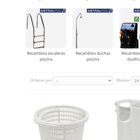
Recambios escaleras
Recambios duchas
Recambio
piscina
piscina
dosifi
Ordenar por
Mostrar