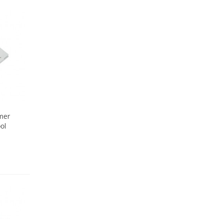
mer
ol