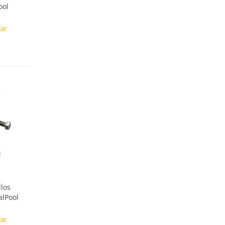
ool
tar
llos
alPool
tar