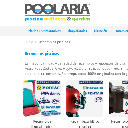
Piscinas desmontables
Limpiafondos
Filtración
Tratamie
Inicio
>
Recambios piscinas
Recambios piscinas
La mayor cantidad y variedad de recambios y repuestos de piscin
AstralPool, Zodiac, Gre, Hayward, Dolphin, Espa, Cepex, etc. Si
contacto con nosotros. Solo
repuestos 100% originales con la ga
Recambios
Recambios filtros
Recambio
limpiafondos
piscina
pis