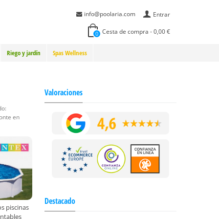
info@poolaria.com
Entrar
Cesta de compra
-
0,00 €
0
Riego y jardín
Spas Wellness
Valoraciones
do:
ponte en
Destacado
s piscinas
ntables