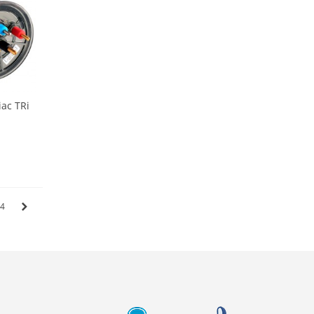
iac TRi
4