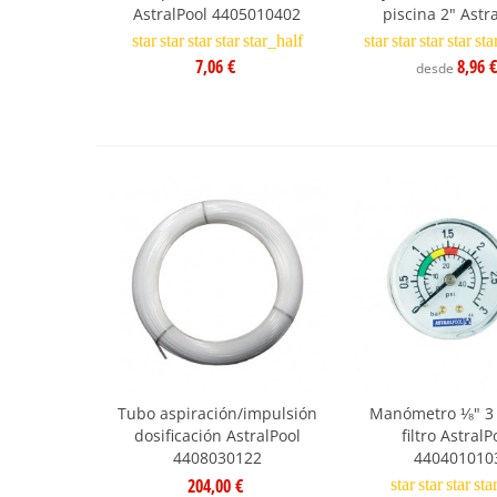
AstralPool 4405010402
piscina 2" Astr
star
star
star
star
star_half
star
star
star
star
sta
7,06 €
8,96 €
desde
Tubo aspiración/impulsión
Manómetro ⅛" 3 
dosificación AstralPool
filtro AstralP
4408030122
440401010
204,00 €
star
star
star
sta