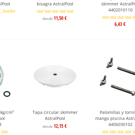
alPool
bisagra AstralPool
skimmer AstralP
4402010110
r_border
star
star
star
star
star
star
star
star
star
s
11,50 €
desde
6,43 €
kg/cm²
Tapa circular skimmer
Palomillas y torni
ool
AstralPool
mango piscina Astr
3
4406030102
12,15 €
desde
r
star
star
star
star
star
s