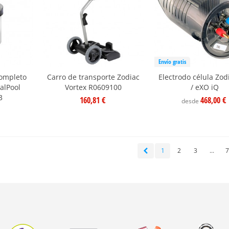
Envío gratis
completo
Carro de transporte Zodiac
Electrodo célula Zod
ralPool
Vortex R0609100
/ eXO iQ
3
160,81 €
468,00 €
desde
1
2
3
...
7