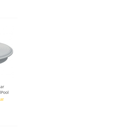
lar
lPool
tar