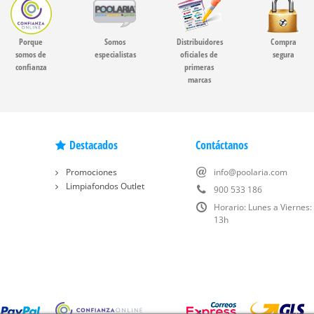
Porque
Somos
Distribuidores
Compra
somos de
especialistas
oficiales de
segura
confianza
primeras
marcas
Destacados
Contáctanos
Promociones
info@poolaria.com
Limpiafondos Outlet
900 533 186
Horario: Lunes a Viernes:
13h