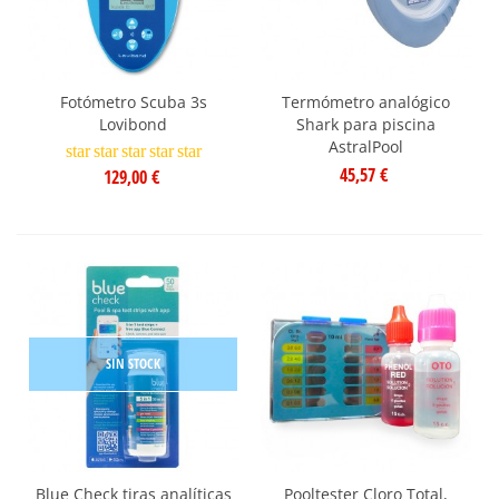
Fotómetro Scuba 3s
Termómetro analógico
Lovibond
Shark para piscina
AstralPool
star
star
star
star
star
45,57 €
129,00 €
SIN STOCK
Blue Check tiras analíticas
Pooltester Cloro Total,