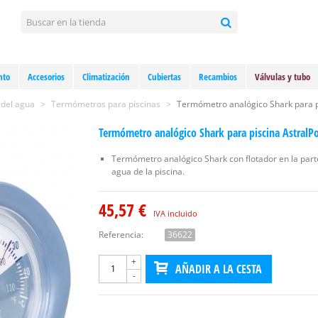
nto
Accesorios
Climatización
Cubiertas
Recambios
Válvulas y tubo
 del agua
>
Termómetros para piscinas
>
Termómetro analógico Shark para p
Termómetro analógico Shark para piscina AstralP
Termómetro analógico Shark con flotador en la parte 
agua de la piscina.
45,57 €
IVA incluido
Referencia:
36622
+
AÑADIR A LA CESTA
-