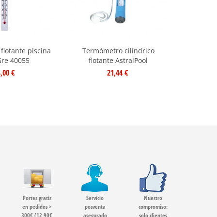
lotante piscina
Termómetro cilíndrico
Termóm
Gre 40055
flotante AstralPool
flotado
,00 €
21,44 €
star
s
Portes gratis
Servicio
Nuestro
en pedidos >
posventa
compromiso:
300€ (12,90€
asegurado
solo clientes