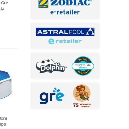
 Gre
ada
Bora
hapa