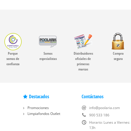
Porque
Somos
Distribuidores
Compra
somos de
especialistas
oficiales de
segura
confianza
primeras
marcas
Destacados
Contáctanos
Promociones
info@poolaria.com
Limpiafondos Outlet
900 533 186
Horario: Lunes a Viernes:
13h