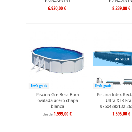
656x456x131
620x420x1
6.920,00 €
8.239,00 €
SIN STOCK
Envío gratis
Envío gratis
Piscina Gre Bora Bora
Piscina Intex Rec
ovalada acero chapa
Ultra XTR Fr
blanca
975x488x132 2
1.599,00 €
1.595,00 €
desde