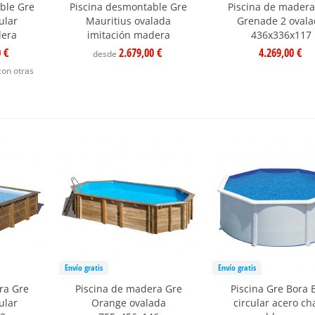
ble Gre
Piscina desmontable Gre
Piscina de madera
ular
Mauritius ovalada
Grenade 2 oval
dera
imitación madera
436x336x117
0 €
2.679,00 €
4.269,00 €
desde
con otras
Envío gratis
Envío gratis
ra Gre
Piscina de madera Gre
Piscina Gre Bora 
ular
Orange ovalada
circular acero c