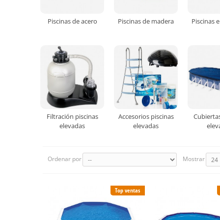
Piscinas de acero
Piscinas de madera
Piscinas 
Filtración piscinas
Accesorios piscinas
Cubiertas
elevadas
elevadas
elev
Ordenar por
Mostrar
Top ventas