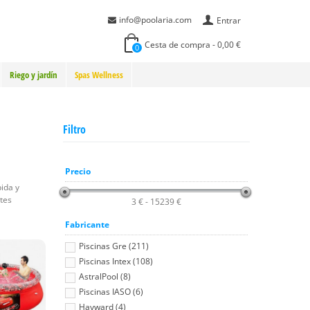
info@poolaria.com
Entrar
Cesta de compra
-
0,00 €
0
Riego y jardín
Spas Wellness
Filtro
Precio
ida y
ntes
3 € - 15239 €
Fabricante
Piscinas Gre (211)
Piscinas Intex (108)
AstralPool (8)
Piscinas IASO (6)
Hayward (4)