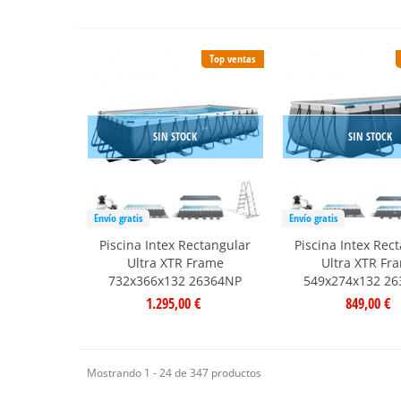
Top ventas
SIN STOCK
SIN STOCK
Envío gratis
Envío gratis
Piscina Intex Rectangular
Piscina Intex Rec
Ultra XTR Frame
Ultra XTR Fr
732x366x132 26364NP
549x274x132 2
1.295,00 €
849,00 €
Mostrando 1 - 24 de 347 productos