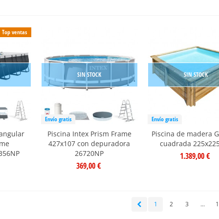
Top ventas
SIN STOCK
SIN STOCK
Envío gratis
Envío gratis
tangular
Piscina Intex Prism Frame
Piscina de madera G
ame
427x107 con depuradora
cuadrada 225x22
6356NP
26720NP
1.389,00 €
369,00 €
1
2
3
...
1