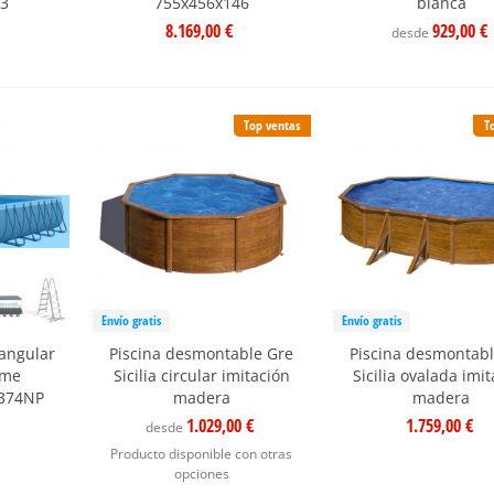
33
755x456x146
blanca
8.169,00 €
929,00 €
desde
Top ventas
T
Envío gratis
Envío gratis
tangular
Piscina desmontable Gre
Piscina desmontabl
ame
Sicilia circular imitación
Sicilia ovalada imi
6374NP
madera
madera
1.029,00 €
1.759,00 €
desde
Producto disponible con otras
opciones