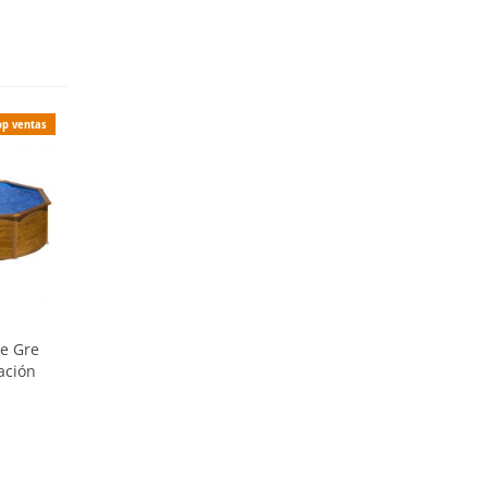
op ventas
e Gre
tación