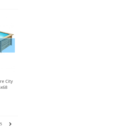
re City
5x68
5