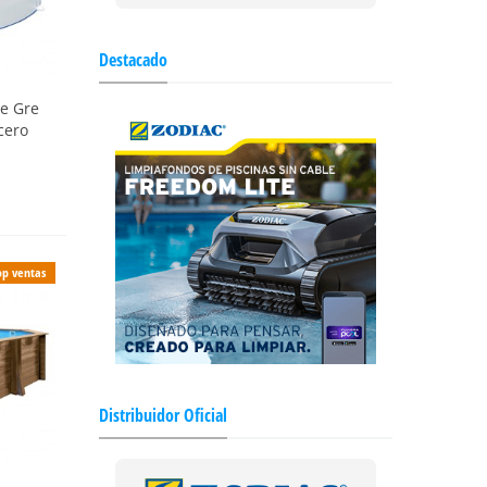
Destacado
e Gre
acero
op ventas
Distribuidor Oficial