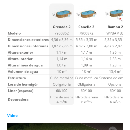
Grenade 2
Canelle 2
Bambu 2
Modelo
7900862
7900872
WPBAMB2
Dimensiones exteriores
4,36 x 3,36 m
5,35 x 3,35 m
5,35 x 3,35 m
Dimensiones interiores
3,87 x 2,86 m
4,87 x 2,86 m
4,87 x 2,87 m
Altura exterior
1,17 m
1,17 m
1,36 m
Altura interior
1,14 m
1,14 m
1,33 m
Altura línea de agua
1,07 m
1,09 m
1,23 m
Volumen de agua
10 m³
13 m³
15,4 m³
Estructura
Cuña metálica
Cuña metálica
Sistema de omega
Losa de hormigón
Obligatoria
Obligatoria
Opcional
Liner (espesor)
60/100
60/100
60/100
Filtro de arena
Filtro de arena
Filtro de arena
Depuradora
4 m³/h
6 m³/h
6 m³/h
Vídeo