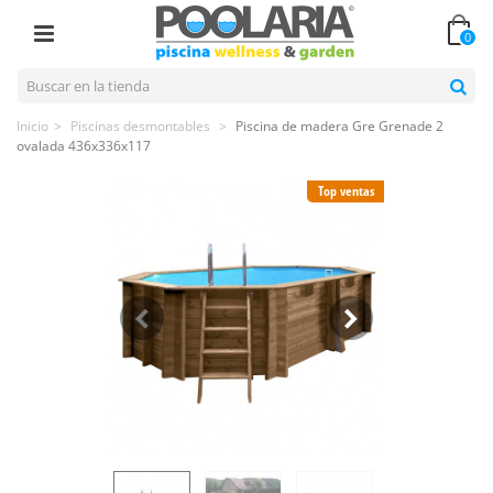
0
Inicio
>
Piscinas desmontables
>
Piscina de madera Gre Grenade 2
ovalada 436x336x117
Top ventas