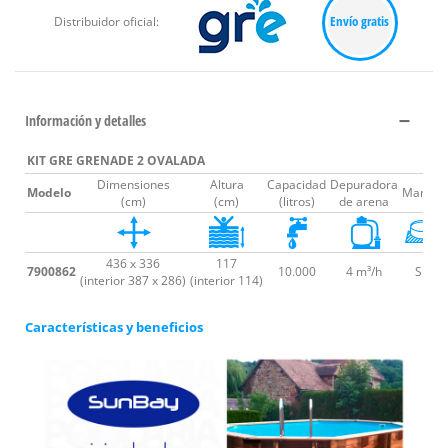
Envío gratis
Distribuidor oficial:
Información y detalles
KIT GRE GRENADE 2 OVALADA
Dimensiones
Altura
Capacidad
Depuradora
Modelo
Manta
E
(cm)
(cm)
(litros)
de arena
436 x 336
117
7900862
10.000
4 m³/h
Sí
(interior 387 x 286)
(interior 114)
Características y beneficios