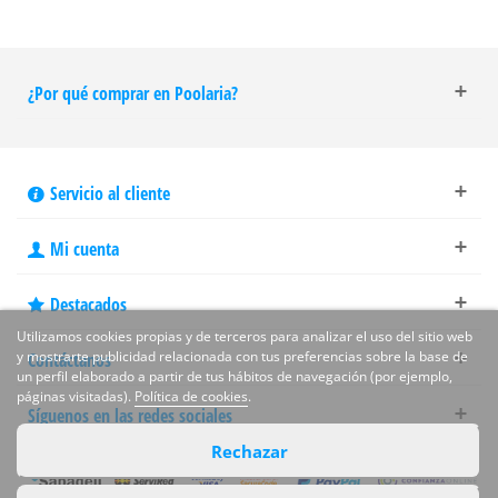
¿Por qué comprar en Poolaria?
Servicio al cliente
Mi cuenta
Destacados
Utilizamos cookies propias y de terceros para analizar el uso del sitio web
y mostrarte publicidad relacionada con tus preferencias sobre la base de
Contáctanos
un perfil elaborado a partir de tus hábitos de navegación (por ejemplo,
páginas visitadas).
Política de cookies
.
Síguenos en las redes sociales
Rechazar