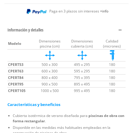
Paga en 3 plazos sin intereses
+info
Información y detalles
Dimensiones
Dimensiones
Calidad
Modelo
piscina (cm)
cubierta (cm)
(micrones)
CPERT53
500 x 300
495 x 295
180
CPERT63
600 x 300
595 x 295
180
CPERT84
800 x 400
795 x 395
180
CPERT95
900 x 500
895 x 495
180
CPERT105
1000 x 500
995 x 495
180
Características y beneficios
Cubierta isotérmica de verano diseñada para
piscinas de obra con
forma rectangular
.
Disponible en las medidas más habituales empleadas en la
construcción de piscinas de obra.