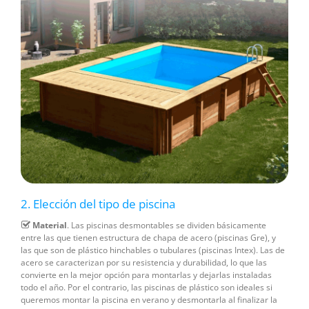
2. Elección del tipo de piscina
Material
. Las piscinas desmontables se dividen básicamente
entre las que tienen estructura de chapa de acero (piscinas Gre), y
las que son de plástico hinchables o tubulares (piscinas Intex). Las de
acero se caracterizan por su resistencia y durabilidad, lo que las
convierte en la mejor opción para montarlas y dejarlas instaladas
todo el año. Por el contrario, las piscinas de plástico son ideales si
queremos montar la piscina en verano y desmontarla al finalizar la