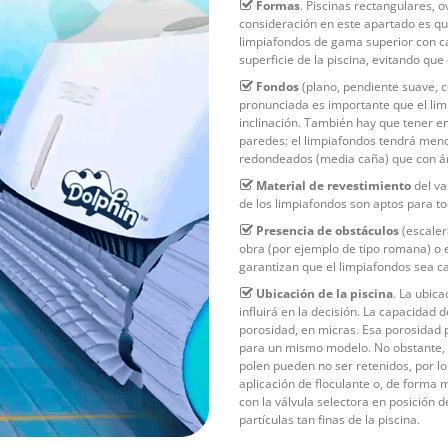
Formas
. Piscinas rectangulares, 
consideración en este apartado es qu
limpiafondos de gama superior con ca
superficie de la piscina, evitando que
Fondos
(plano, pendiente suave, c
pronunciada es importante que el limp
inclinación. También hay que tener en
paredes: el limpiafondos tendrá meno
redondeados (media caña) que con án
Material de revestimiento
del va
de los limpiafondos son aptos para to
Presencia de obstáculos
(escaler
obra (por ejemplo de tipo romana) o 
garantizan que el limpiafondos sea c
Ubicación de la piscina
. La ubic
influirá en la decisión. La capacidad d
porosidad, en micras. Esa porosidad p
para un mismo modelo. No obstante, t
polen pueden no ser retenidos, por 
aplicación de floculante o, de forma 
con la válvula selectora en posición
partículas tan finas de la piscina.