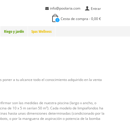
info@poolaria.com
Entrar
Cesta de compra
-
0,00 €
0
Riego y jardín
Spas Wellness
 poner a tu alcance todo el conocimiento adquirido en la venta
onfirmar son las medidas de nuestra piscina (largo x ancho, o
iscina de 10 x 5 m serían 50 m²). Cada modelo de limpiafondos ha
scinas hasta unas dimensiones determinadas (condicionado por la
robots, o por la manguera de aspiración o potencia de la bomba