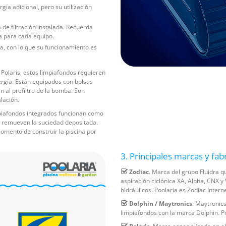
ía adicional, pero su utilización
de filtración instalada. Recuerda
a para cada equipo.
a, con lo que su funcionamiento es
Polaris, estos limpiafondos requieren
rgía. Están equipados con bolsas
n al prefiltro de la bomba. Son
lación.
mpiafondos integrados funcionan como
y remueven la suciedad depositada.
omento de construir la piscina por
3. Principales marcas y fab
Zodiac
. Marca del grupo Fluidra 
aspiración ciclónica XA, Alpha, CNX 
hidráulicos. Poolaria es Zodiac Intern
Dolphin / Maytronics
. Maytronic
limpiafondos con la marca Dolphin. Po