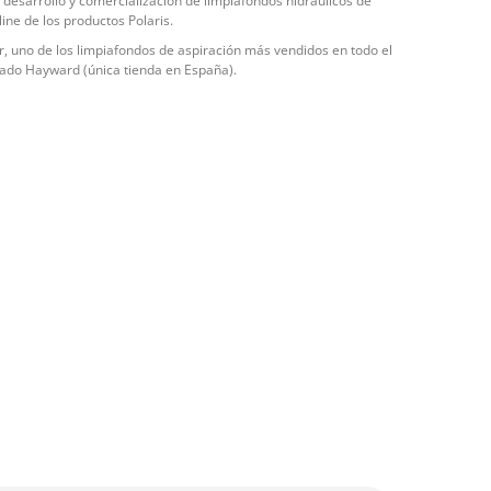
 desarrollo y comercialización de limpiafondos hidráulicos de
line de los productos Polaris.
or, uno de los limpiafondos de aspiración más vendidos en todo el
ado Hayward (única tienda en España).