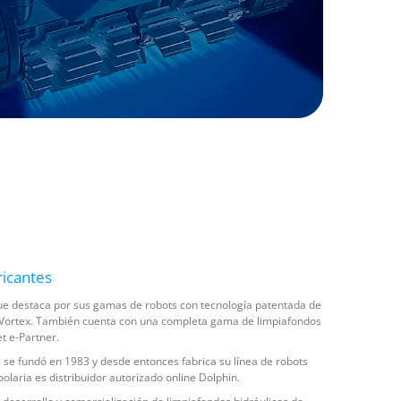
ricantes
que destaca por sus gamas de robots con tecnología patentada de
y Vortex. También cuenta con una completa gama de limpiafondos
et e-Partner.
s se fundó en 1983 y desde entonces fabrica su línea de robots
olaria es distribuidor autorizado online Dolphin.