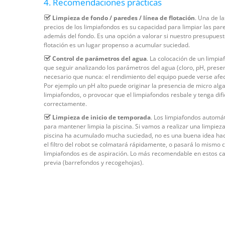
4. Recomendaciones prácticas
Limpieza de fondo / paredes / línea de flotación
. Una de l
precios de los limpiafondos es su capacidad para limpiar las pared
además del fondo. Es una opción a valorar si nuestro presupuesto
flotación es un lugar propenso a acumular suciedad.
Control de parámetros del agua
. La colocación de un limpia
que seguir analizando los parámetros del agua (cloro, pH, prese
necesario que nunca: el rendimiento del equipo puede verse afect
Por ejemplo un pH alto puede originar la presencia de micro algas
limpiafondos, o provocar que el limpiafondos resbale y tenga dif
correctamente.
Limpieza de inicio de temporada
. Los limpiafondos automát
para mantener limpia la piscina. Si vamos a realizar una limpieza
piscina ha acumulado mucha suciedad, no es una buena idea hace
el filtro del robot se colmatará rápidamente, o pasará lo mismo co
limpiafondos es de aspiración. Lo más recomendable en estos ca
previa (barrefondos y recogehojas).