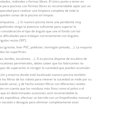
ovaladas, redondas o formas libres. El único punto a tener en
e para piscinas con formas libres es recomendable optar por un
pacidad para realizar una limpieza completa de toda la
 queden zonas de la piscina sin limpiar.
ompuesta, …). Si nuestra piscina tiene una pendiente muy
iafondos tenga la potencia suficiente para superar la
 consideración el tipo de ángulo que une el fondo con las
s dificultades para trabajar correctamente con ángulos
gulos rectos (90º).
so (gresite, liner PVC, poliéster, hormigón pintado, …). La mayoría
das las superficies.
as, bordes, escalones, …). Si tu piscina dispone de escalera de
escalones perimetrales, debes saber que los fabricantes no
apaz de superarlos ni recoger la suciedad que puedan acumular.
ación y entorno donde esté localizada nuestra piscina también
e los filtros de los robots para retener la suciedad se mide por su
uede variar, y de hecho existen filtros con diferentes niveles
en en cuenta que los residuos más finos como el polvo o el
lo que en determinadas ocasiones será recomendable la
más expeditiva, efectuar un barrido con un limpiafondos manual y
 de vaciado o desagüe para eliminar completamente esas