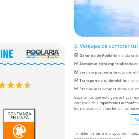
5. Ventajas de comprar tu 
Garantía de Poolaria
, tienda onli
Asesoramiento especializado
de 
Servicio posventa
directo con el f
Transporte a tu domicilio
, sin c
Precios más competitivos
que en 
Esperamos que esta guía te haya resu
categoría de
Limpiafondos automátic
los resultados en función de tus nec
V
También tienes a tu disposición nues
preferencias y necesidades: