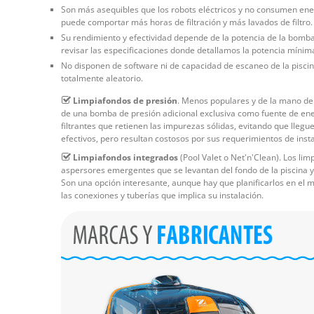
Son más asequibles que los robots eléctricos y no consumen energ
puede comportar más horas de filtración y más lavados de filtro.
Su rendimiento y efectividad depende de la potencia de la bomba 
revisar las especificaciones donde detallamos la potencia mínim
No disponen de software ni de capacidad de escaneo de la piscin
totalmente aleatorio.
Limpiafondos de presión
. Menos populares y de la mano de 
de una bomba de presión adicional exclusiva como fuente de ene
filtrantes que retienen las impurezas sólidas, evitando que llegue
efectivos, pero resultan costosos por sus requerimientos de insta
Limpiafondos integrados
(Pool Valet o Net'n'Clean). Los li
aspersores emergentes que se levantan del fondo de la piscina 
Son una opción interesante, aunque hay que planificarlos en el m
las conexiones y tuberías que implica su instalación.