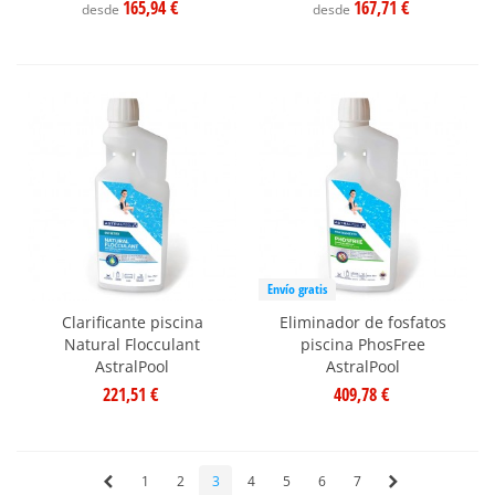
165,94 €
167,71 €
desde
desde
Envío gratis
Clarificante piscina
Eliminador de fosfatos
Natural Flocculant
piscina PhosFree
AstralPool
AstralPool
221,51 €
409,78 €
1
2
3
4
5
6
7