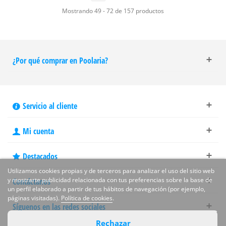
Mostrando 49 - 72 de 157 productos
¿Por qué comprar en Poolaria?
Servicio al cliente
Mi cuenta
Destacados
Utilizamos cookies propias y de terceros para analizar el uso del sitio web
y mostrarte publicidad relacionada con tus preferencias sobre la base de
Contáctanos
un perfil elaborado a partir de tus hábitos de navegación (por ejemplo,
páginas visitadas).
Política de cookies
.
Síguenos en las redes sociales
Rechazar