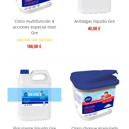
Cloro multifunción 4
Antialgas líquido Gre
acciones especial liner
40,00 €
Gre
star
star
star
star
star
188,00 €
SIN STOCK
Floculante líquido Gre
Cloro choque granulado