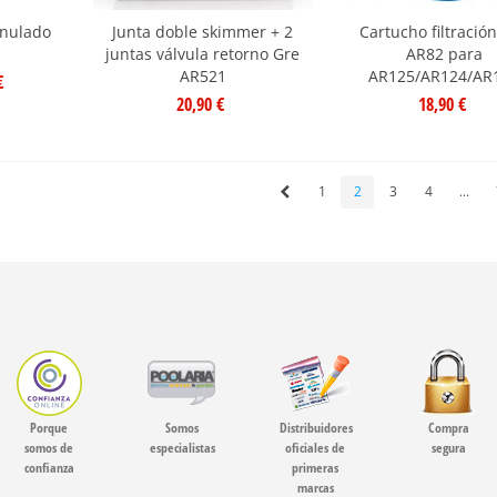
anulado
Junta doble skimmer + 2
Cartucho filtració
juntas válvula retorno Gre
AR82 para
AR521
AR125/AR124/AR
€
20,90 €
18,90 €
1
2
3
4
...
Porque
Somos
Distribuidores
Compra
somos de
especialistas
oficiales de
segura
confianza
primeras
marcas