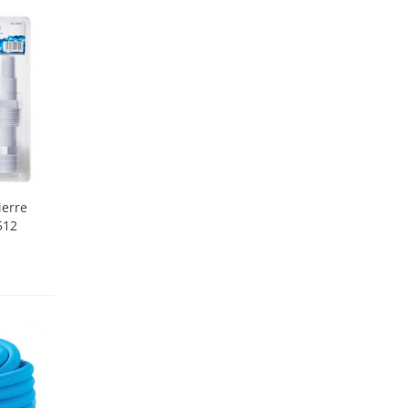
ierre
512