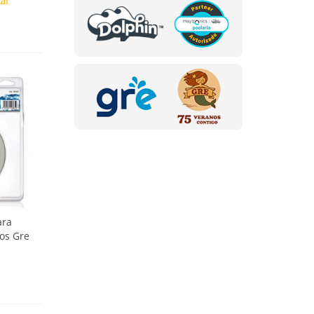
tar
ara
os Gre