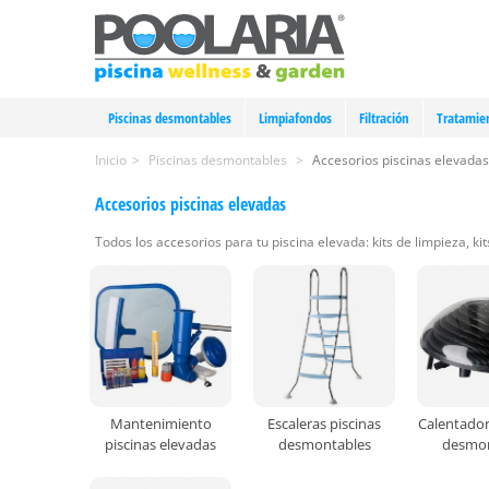
Piscinas desmontables
Limpiafondos
Filtración
Tratamie
Inicio
>
Piscinas desmontables
>
Accesorios piscinas elevadas
Accesorios piscinas elevadas
Todos los accesorios para tu piscina elevada: kits de limpieza, kit
Mantenimiento
Escaleras piscinas
Calentador
piscinas elevadas
desmontables
desmon