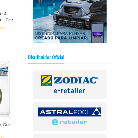
ón 4
ner Gre
tar
Distribuidor Oficial
r Gre