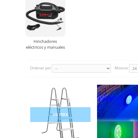
Hinchadores
eléctricos y manuales
Ordenar por
Mostrar
SIN STOCK