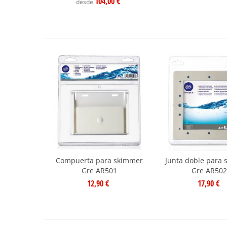
104,00 €
desde
Compuerta para skimmer
Junta doble para
Gre AR501
Gre AR50
12,90 €
17,90 €