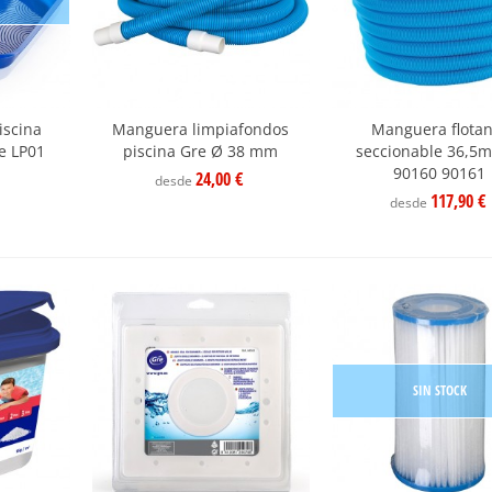
iscina
Manguera limpiafondos
Manguera flotan
e LP01
piscina Gre Ø 38 mm
seccionable 36,5m
90160 90161
24,00 €
desde
117,90 €
desde
SIN STOCK