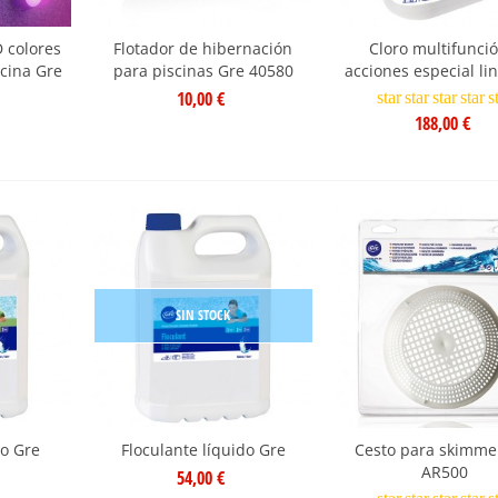
 colores
Flotador de hibernación
Cloro multifunci
scina Gre
para piscinas Gre 40580
acciones especial li
10,00 €
star
star
star
star
s
188,00 €
SIN STOCK
do Gre
Floculante líquido Gre
Cesto para skimme
AR500
54,00 €