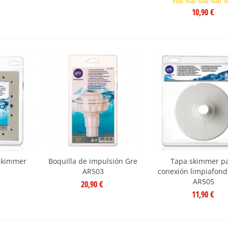
star
star
star
star
s
10,90 €
 skimmer
Boquilla de impulsión Gre
Tapa skimmer p
2
AR503
conexión limpiafond
AR505
20,90 €
11,90 €