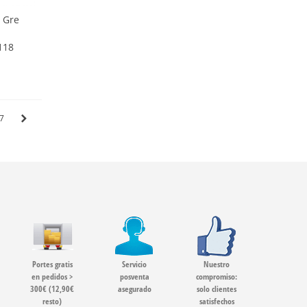
n Gre
118
7
Portes gratis
Servicio
Nuestro
en pedidos >
posventa
compromiso:
300€ (12,90€
asegurado
solo clientes
resto)
satisfechos