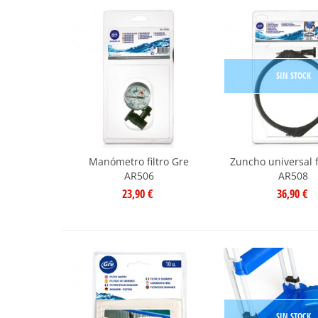
SIN STOCK
Manómetro filtro Gre
Zuncho universal f
AR506
AR508
23,90 €
36,90 €
SIN STOCK