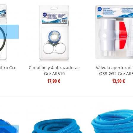
iltro Gre
Cintaflón y 4 abrazaderas
Válvula apertura/c
Gre AR510
Ø38-Ø32 Gre AR
17,90 €
13,90 €