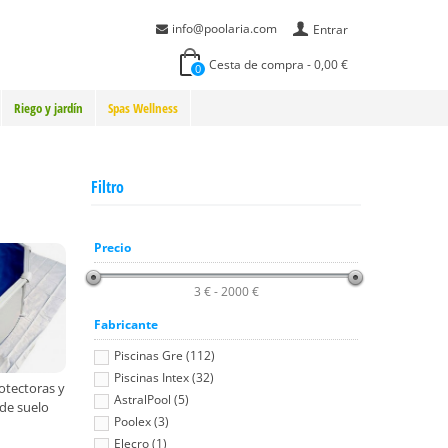
info@poolaria.com
Entrar
Cesta de compra
-
0,00 €
0
Riego y jardín
Spas Wellness
Filtro
Precio
3 € - 2000 €
Fabricante
Piscinas Gre (112)
Piscinas Intex (32)
otectoras y
AstralPool (5)
 de suelo
Poolex (3)
Elecro (1)