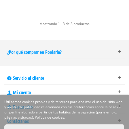
Mostrando 1 - 3 de 3 productos
¿Por qué comprar en Poolaria?
Servicio al cliente
Mi cuenta
Utilizamos cookies propias y de terceros para analizar el uso del sitio web
Destacados
y mostrarte publicidad relacionada con tus preferencias sobre la base de
un perfil elaborado a partir de tus hábitos de navegación (por ejemplo,
páginas visitadas).
Política de cookies
.
Contáctanos