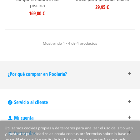
piscina
29,95 €
169,00 €
Mostrando 1 - 4 de 4 productos
¿Por qué comprar en Poolaria?
Servicio al cliente
Mi cuenta
Utilizamos cookies propias y de terceros para analizar el uso del sitio web
Destacados
y mostrarte publicidad relacionada con tus preferencias sobre la base de
un perfil elaborado a partir de tus hábitos de navegación (por ejemplo,