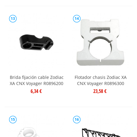
13
14
Brida fijación cable Zodiac
Flotador chasis Zodiac XA
XA CNX Voyager R0896200
CNX Voyager R0896300
6,34 €
23,58 €
15
16