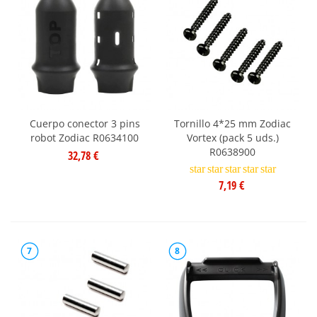
Cuerpo conector 3 pins
Tornillo 4*25 mm Zodiac
robot Zodiac R0634100
Vortex (pack 5 uds.)
R0638900
32,78 €
star
star
star
star
star
7,19 €
7
8