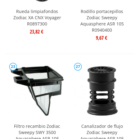
Rueda limpiafondos
Rodillo portacepillos
Zodiac XA CNX Voyager
Zodiac Sweepy
R0897300
Aquasphere ASR 105
R0940400
23,82 €
9,67 €
23
27
Filtro recambio Zodiac
Canalizador de flujo
Sweepy SWY 3500
Zodiac Sweepy
Aquasphere ASR 105
Aquasphere ASR 105