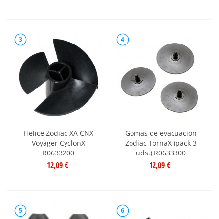
3
4
Hélice Zodiac XA CNX
Gomas de evacuación
Voyager CyclonX
Zodiac TornaX (pack 3
R0633200
uds.) R0633300
12,09 €
12,09 €
5
6