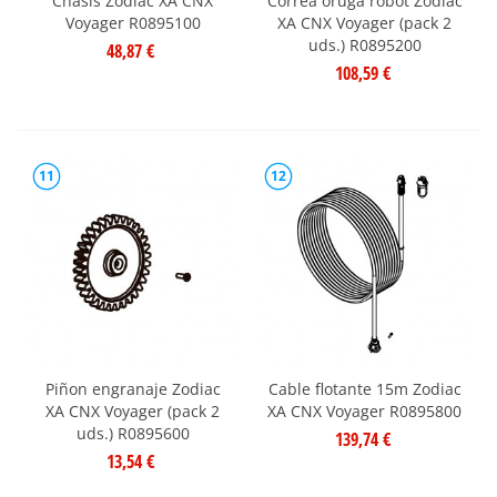
Chasis Zodiac XA CNX
Correa oruga robot Zodiac
Voyager R0895100
XA CNX Voyager (pack 2
uds.) R0895200
48,87 €
108,59 €
11
12
Piñon engranaje Zodiac
Cable flotante 15m Zodiac
XA CNX Voyager (pack 2
XA CNX Voyager R0895800
uds.) R0895600
139,74 €
13,54 €