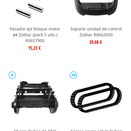
Pasador eje bloque motor
Soporte unidad de control
ø4 Zodiac (pack 5 uds.)
Zodiac R0662600
R0657900
39,68 €
15,23 €
9
10