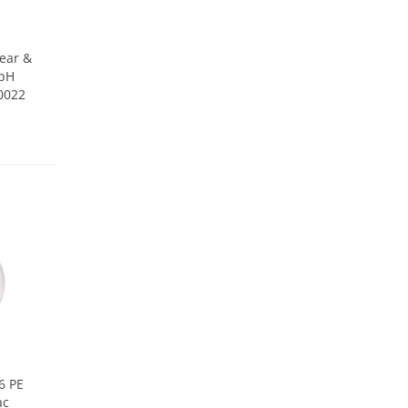
lear &
 pH
0022
6 PE
ac