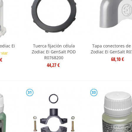
odiac Ei
Tuerca fijación célula
Tapa conectores de 
Zodiac Ei GenSalt POD
Zodiac Ei GenSalt R
r
star
R0768200
68,10 €
 €
44,27 €
31
33