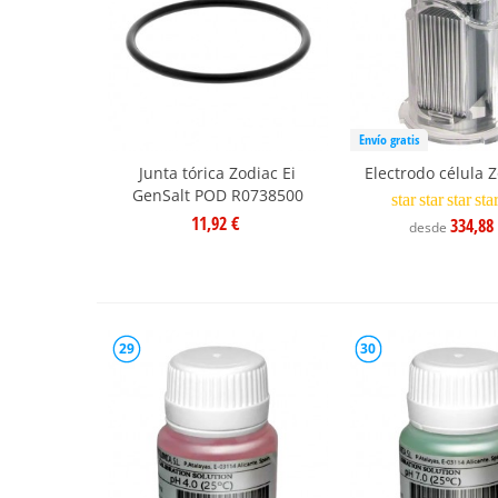
Envío gratis
Junta tórica Zodiac Ei
Electrodo célula Z
GenSalt POD R0738500
star
star
star
sta
11,92 €
334,88
desde
29
30