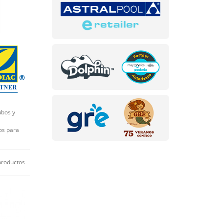
ubos y
os para
productos