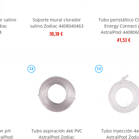
r salino
Soporte mural clorador
Tubo peristáltico C
diac
salino Zodiac 4408040463
Energy Connect
4
AstralPool 440806
30,38 €
41,53 €
12
13
ón pH
Tubo aspiración 4x6 PVC
Tubo inyección 4x
ralPool
AstralPool Zodiac
AstralPool Zodi