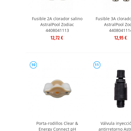
Fusible 2A clorador salino
Fusible 3A clorado
AstralPool Zodiac
AstralPool Zo
4408041113
440804111
12,72 €
12,95 €
10
11
Porta-rodillos Clear &
Válvula inyecci
Energy Connect pH
antirretorno Ast