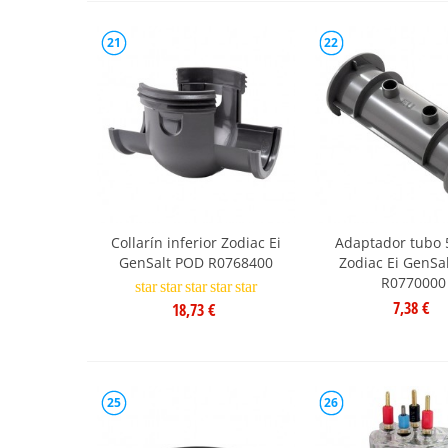
21
22
Collarín inferior Zodiac Ei
Adaptador tubo
GenSalt POD R0768400
Zodiac Ei GenSa
R0770000
star
star
star
star
star
7,38 €
18,73 €
25
26