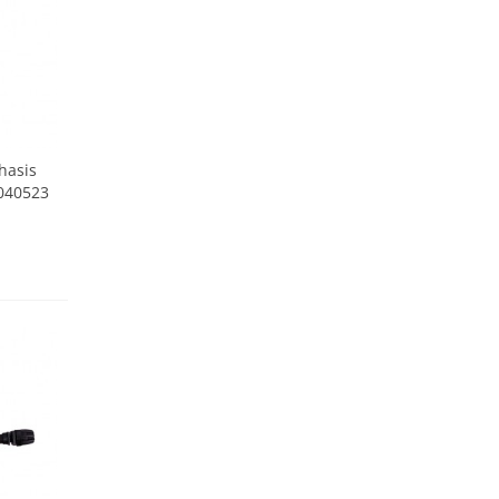
hasis
8040523