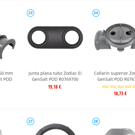
23
24
 50 mm
Junta plana tubo Zodiac Ei
Collarín superior Zo
lt POD
GenSalt POD R0769700
GenSalt POD R076
19,18 €
star
star
star
star
s
18,73 €
27
28