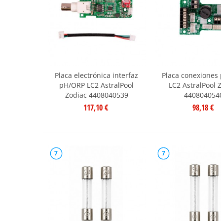
Placa electrónica interfaz
Placa conexiones
pH/ORP LC2 AstralPool
LC2 AstralPool 
Zodiac 4408040539
440804054
117,10 €
98,18 €
7
7