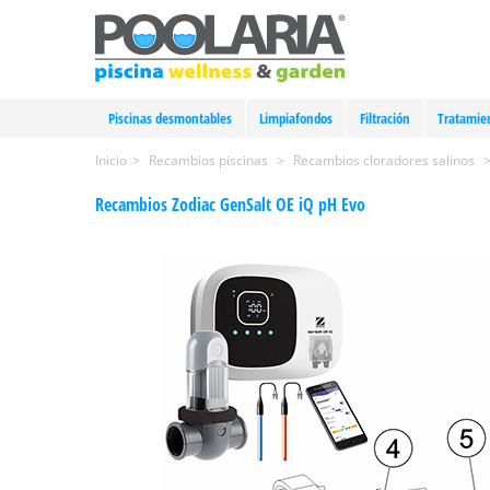
Piscinas desmontables
Limpiafondos
Filtración
Tratamie
Inicio
>
Recambios piscinas
>
Recambios cloradores salinos
Recambios Zodiac GenSalt OE iQ pH Evo