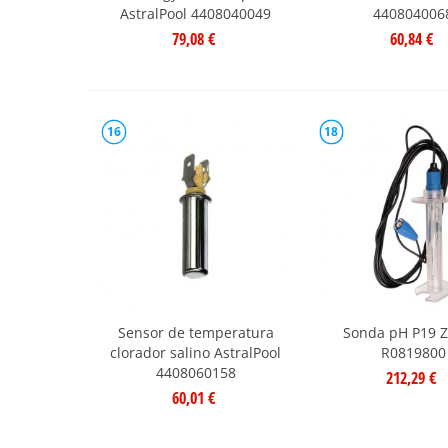
AstralPool 4408040049
440804006
79,08 €
60,84 €
16
18
Sensor de temperatura
Sonda pH P19 Z
clorador salino AstralPool
R0819800
4408060158
212,29 €
60,01 €