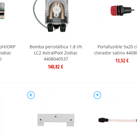
 pH/ORP
Bomba peristáltica 1,8 l/h
Portafusible 5x20 c
Zodiac
LC2 AstralPool Zodiac
clorador salino 440
0
4408040537
13,52 €
140,82 €
8
9