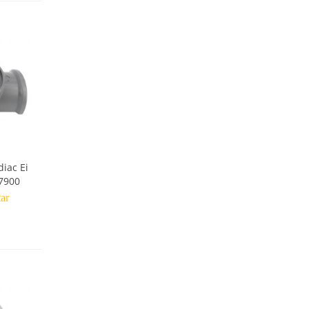
diac Ei
7900
tar