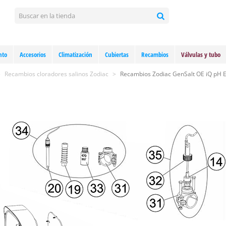
nto
Accesorios
Climatización
Cubiertas
Recambios
Válvulas y tubo
>
Recambios cloradores salinos Zodiac
>
Recambios Zodiac GenSalt OE iQ pH 