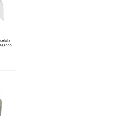
célula
0768000