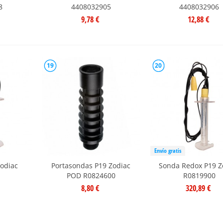
8
4408032905
4408032906
9,78 €
12,88 €
19
20
Envío gratis
odiac
Portasondas P19 Zodiac
Sonda Redox P19 Z
POD R0824600
R0819900
8,80 €
320,89 €