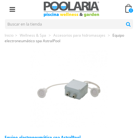
0
Inicio
>
Wellness & Spa
>
Accesorios para hidromasajes
>
Equipo
electroneumático spa AstralPool
Equipo electroneumático spa AstralPool