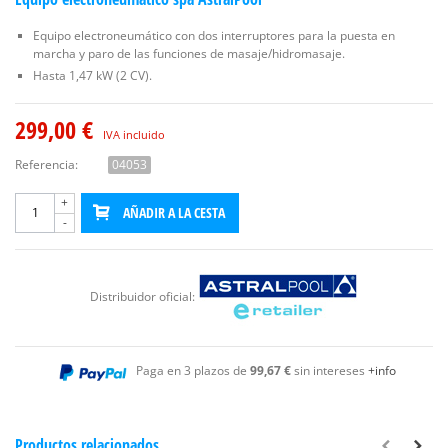
Equipo electroneumático con dos interruptores para la puesta en
marcha y paro de las funciones de masaje/hidromasaje.
Hasta 1,47 kW (2 CV).
299,00 €
IVA incluido
Referencia:
04053
+
AÑADIR A LA CESTA
-
Distribuidor oficial:
Paga en 3 plazos de
99,67 €
sin intereses
+info
Productos relacionados