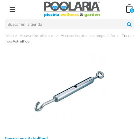
0
Inicio
>
Accesorios piscinas
>
Accesorios piscina competición
>
Tensor
inox AstralPool
Tensor inox AstralPool