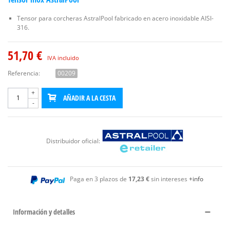
Tensor para corcheras AstralPool fabricado en acero inoxidable AISI-
316.
51,70 €
IVA incluido
Referencia:
00209
+
AÑADIR A LA CESTA
-
Distribuidor oficial:
Paga en 3 plazos de
17,23 €
sin intereses
+info
Información y detalles