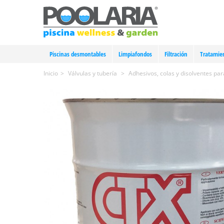
Piscinas desmontables
Limpiafondos
Filtración
Tratamie
Inicio
>
Válvulas y tubería
>
Adhesivos, colas y disolventes pa