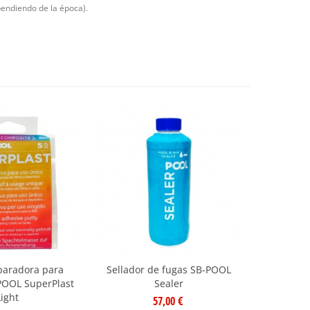
pendiendo de la época).
paradora para
Sellador de fugas SB-POOL
POOL SuperPlast
Sealer
Light
57,00 €