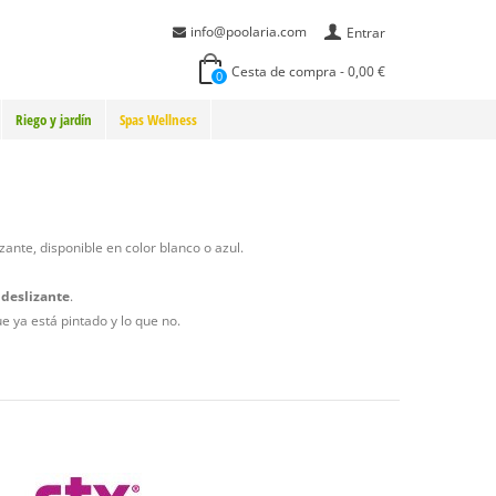
info@poolaria.com
Entrar
Cesta de compra
-
0,00 €
0
Riego y jardín
Spas Wellness
zante, disponible en color blanco o azul.
ideslizante
.
e ya está pintado y lo que no.