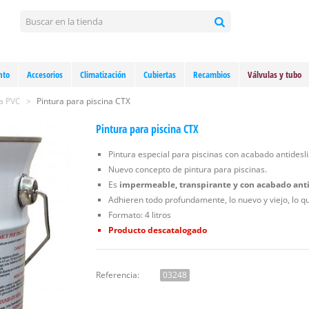
nto
Accesorios
Climatización
Cubiertas
Recambios
Válvulas y tubo
ra PVC
>
Pintura para piscina CTX
Pintura para piscina CTX
Pintura especial para piscinas con acabado antidesli
Nuevo concepto de pintura para piscinas.
Es
impermeable, transpirante y con acabado ant
Adhieren todo profundamente, lo nuevo y viejo, lo qu
Formato: 4 litros
Producto descatalogado
Referencia:
03248