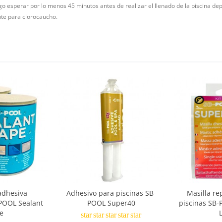
go esperar por lo menos 45 minutos antes de realizar el llenado de la piscina de
ente para clorocaucho.
adhesiva
Adhesivo para piscinas SB-
Masilla re
POOL Sealant
POOL Super40
piscinas SB-
e
star
star
star
star
star