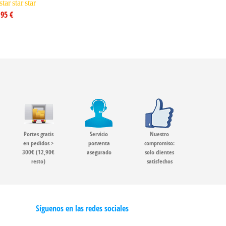
star
star
star
,95 €
Portes gratis
Servicio
Nuestro
en pedidos >
posventa
compromiso:
300€ (12,90€
asegurado
solo clientes
resto)
satisfechos
Síguenos en las redes sociales