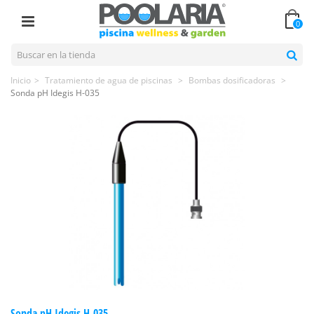
0
Inicio
>
Tratamiento de agua de piscinas
>
Bombas dosificadoras
>
Sonda pH Idegis H-035
Sonda pH Idegis H-035