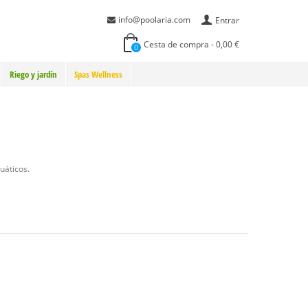
info@poolaria.com
Entrar
Cesta de compra
-
0,00 €
0
Riego y jardín
Spas Wellness
uáticos.