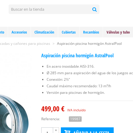
nto
Accesorios
Climatización
Cubiertas
Recambios
Válvulas y tubo
cadas y cañones para piscinas
>
Aspiración piscina hormigón AstralPool
Aspiración piscina hormigón AstralPool
En acero inoxidable AISI-316.
Ø 285 mm para aspiración del agua de los juegos ac
Conexión: 2½"
Caudal máximo recomendado: 13 m³/h
Versión para piscinas de hormigón.
499,00 €
IVA incluido
Referencia:
19987
+