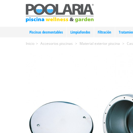
Piscinas desmontables
Limpiafondos
Filtración
Tratamie
Inicio
>
Accesorios piscinas
>
Material exterior piscina
>
Cas