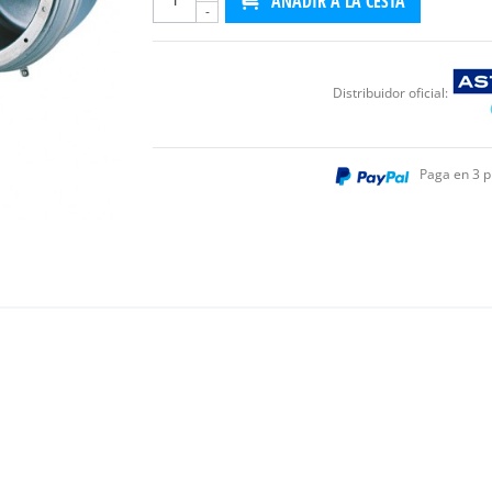
AÑADIR A LA CESTA
-
Distribuidor oficial:
Paga en 3 p