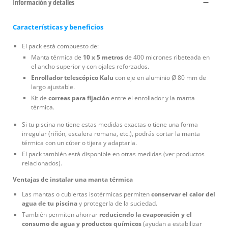
Información y detalles
Características y beneficios
El pack está compuesto de:
Manta térmica de
10 x 5 metros
de 400 micrones ribeteada en
el ancho superior y con ojales reforzados.
Enrollador telescópico Kalu
con eje en aluminio Ø 80 mm de
largo ajustable.
Kit de
correas para fijación
entre el enrollador y la manta
térmica.
Si tu piscina no tiene estas medidas exactas o tiene una forma
irregular (riñón, escalera romana, etc.), podrás cortar la manta
térmica con un cúter o tijera y adaptarla.
El pack también está disponible en otras medidas (ver productos
relacionados).
Ventajas de instalar una manta térmica
Las mantas o cubiertas isotérmicas permiten
conservar el calor del
agua de tu piscina
y protegerla de la suciedad.
También permiten ahorrar
reduciendo la evaporación y el
consumo de agua y productos químicos
(ayudan a estabilizar