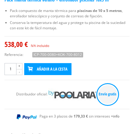
Pack compuesto de manta térmica para
piscinas de 10 x 5 metros
,
enrollador telescópico y conjunto de correas de fijación.
Conserva la temperatura del agua y protege tu piscina de la suciedad
con este kit de fácil montaje.
538,00 €
IVA incluido
Referencia:
ICP-700-0080+KOK-700-8012
+
AÑADIR A LA CESTA
-
Envío gratis
Distribuidor oficial:
Paga en 3 plazos de
179,33 €
sin intereses
+info