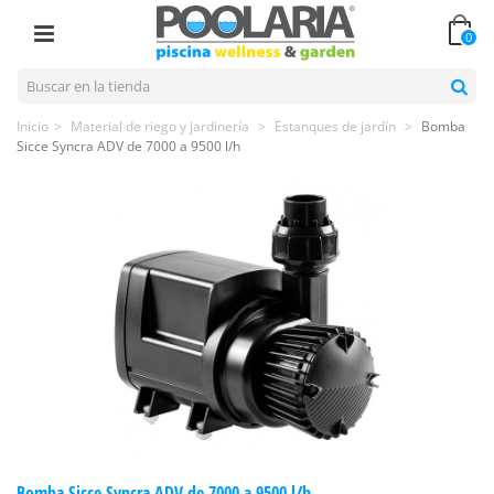
0
Inicio
>
Material de riego y jardinería
>
Estanques de jardín
>
Bomba
Sicce Syncra ADV de 7000 a 9500 l/h
Bomba Sicce Syncra ADV de 7000 a 9500 l/h