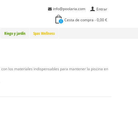
info@poolaria.com
Entrar
Cesta de compra
-
0,00 €
0
Riego y jardín
Spas Wellness
 con los materiales indispensables para mantener la piscina en
.