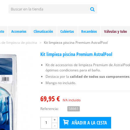
nto
Accesorios
Climatización
Cubiertas
Recambios
Válvulas y tubo
s de limpieza de piscina
>
Kit limpieza piscina Premium AstralPool
Kit limpieza piscina Premium AstralPool
Kit de accesorios de limpieza Premium de AstralPool
óptimas condiciones para el baño.
Destaca por la
calidad de todos sus componentes
Mango no incluido.
69,95 €
IVA incluido
Referencia:
58661
+
AÑADIR A LA CESTA
-