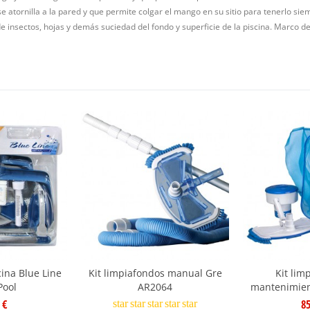
se atornilla a la pared y que permite colgar el mango en su sitio para tenerlo siem
de insectos, hojas y demás suciedad del fondo y superficie de la piscina. Marco 
cina Blue Line
Kit limpiafondos manual Gre
Kit lim
Pool
AR2064
mantenimien
 €
85
star
star
star
star
star