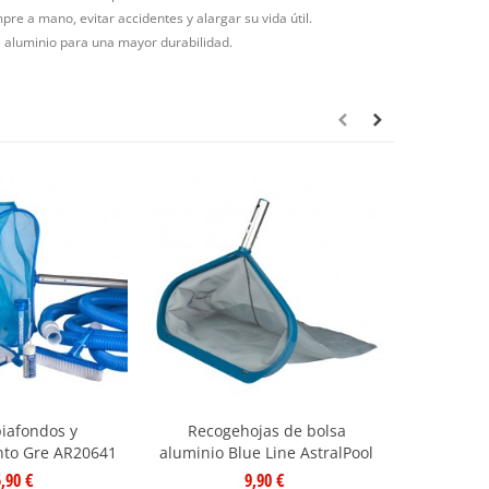
pre a mano, evitar accidentes y alargar su vida útil.
de aluminio para una mayor durabilidad.
piafondos y
Recogehojas de bolsa
Recogeh
to Gre AR20641
aluminio Blue Line AstralPool
piscina B
,90 €
9,90 €