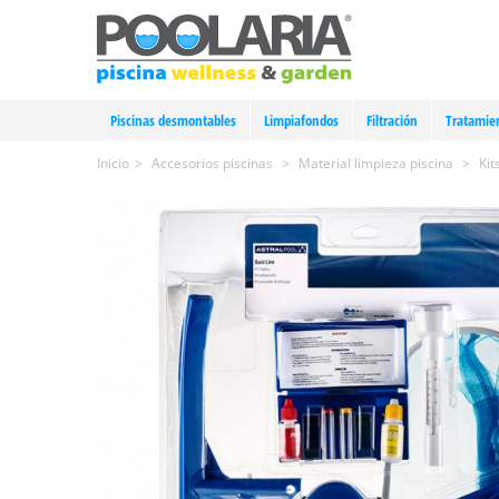
Piscinas desmontables
Limpiafondos
Filtración
Tratamie
Inicio
>
Accesorios piscinas
>
Material limpieza piscina
>
Kit