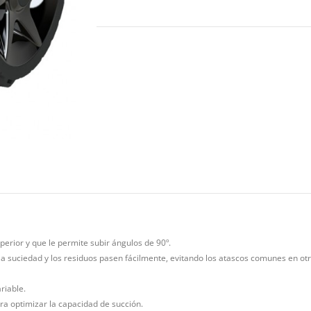
erior y que le permite subir ángulos de 90º.
la suciedad y los residuos pasen fácilmente, evitando los atascos comunes en ot
riable.
ra optimizar la capacidad de succión.