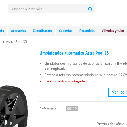
nto
Accesorios
Climatización
Cubiertas
Recambios
Válvulas y tubo
ico AstralPool S5
Limpiafondos automático AstralPool S5
Limpiafondos hidráulico de aspiración para la
limpi
de longitud
.
Potencia mínima recomendada para la bomba: ¾ CV
Producto descatalogado
Ver los
Referencia:
66112
Distribuidor oficial: