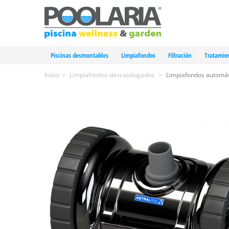
Piscinas desmontables
Limpiafondos
Filtración
Tratamie
Inicio
>
Limpiafondos descatalogados
>
Limpiafondos automát