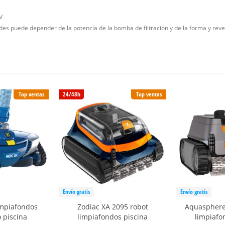
V
des puede depender de la potencia de la bomba de filtración y de la forma y reves
Top ventas
24/48h
Top ventas
Envío gratis
Envío gratis
impiafondos
Zodiac XA 2095 robot
Aquasphere
 piscina
limpiafondos piscina
limpiafo