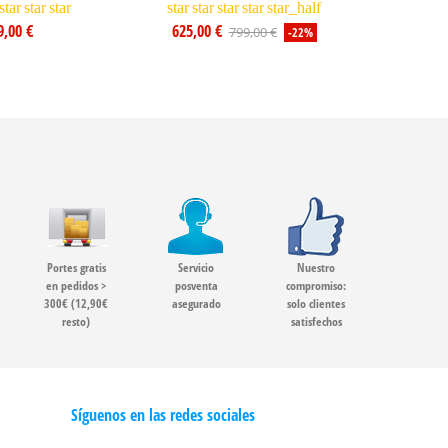
star
star
star
star
star
star
star
star_half
9,00 €
625,00 €
799,00 €
-22%
Portes gratis
Servicio
Nuestro
en pedidos >
posventa
compromiso:
300€ (12,90€
asegurado
solo clientes
resto)
satisfechos
Síguenos en las redes sociales