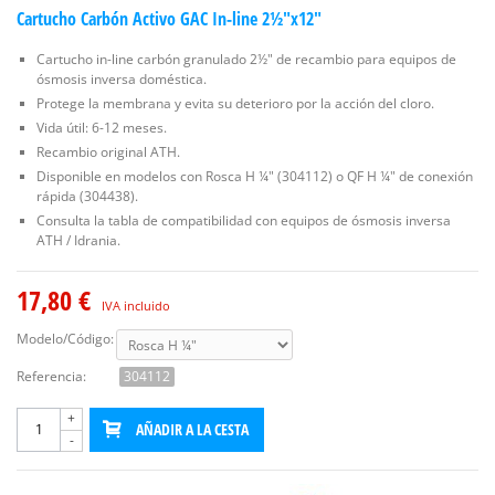
Cartucho Carbón Activo GAC In-line 2½"x12"
Cartucho in-line carbón granulado 2½" de recambio para equipos de
ósmosis inversa doméstica.
Protege la membrana y evita su deterioro por la acción del cloro.
Vida útil: 6-12 meses.
Recambio original ATH.
Disponible en modelos con Rosca H ¼" (304112) o QF H ¼" de conexión
rápida (304438).
Consulta la tabla de compatibilidad con equipos de ósmosis inversa
ATH / Idrania.
17,80 €
IVA incluido
Modelo/Código:
Referencia:
304112
+
AÑADIR A LA CESTA
-