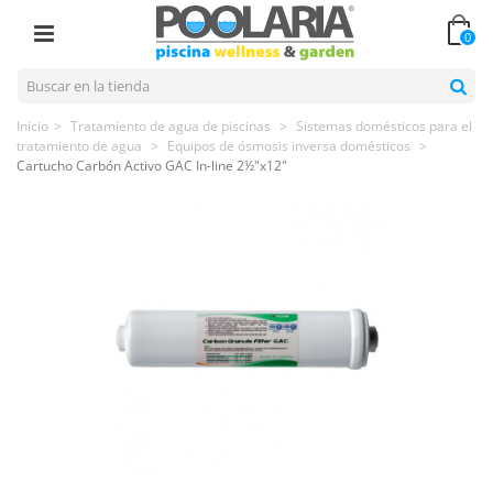
0
Inicio
>
Tratamiento de agua de piscinas
>
Sistemas domésticos para el
tratamiento de agua
>
Equipos de ósmosis inversa domésticos
>
Cartucho Carbón Activo GAC In-line 2½"x12"