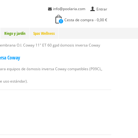
info@poolaria.com
Entrar
Cesta de compra
-
0,00 €
0
Riego y jardín
Spas Wellness
embrana O.I. Coway 11" ET 60 gpd ósmosis inversa Coway
ersa Coway
ara equipos de ósmosis inversa Coway compatibles (P09CL,
e uso estándar).