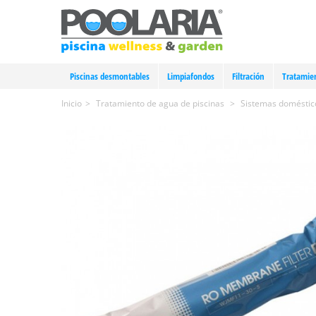
Piscinas desmontables
Limpiafondos
Filtración
Tratamie
Inicio
>
Tratamiento de agua de piscinas
>
Sistemas doméstico