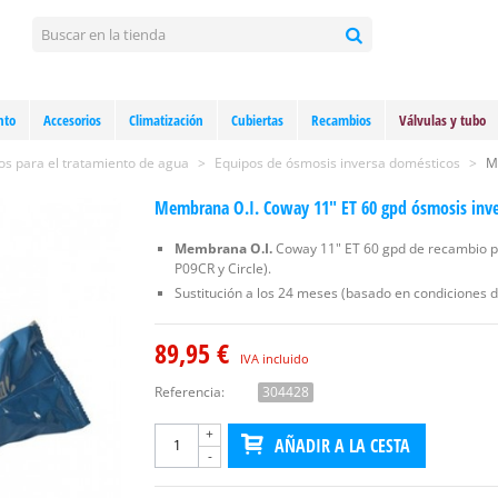
nto
Accesorios
Climatización
Cubiertas
Recambios
Válvulas y tubo
s para el tratamiento de agua
>
Equipos de ósmosis inversa domésticos
>
M
Membrana O.I. Coway 11" ET 60 gpd ósmosis inv
Membrana O.I.
Coway 11" ET 60 gpd de recambio p
P09CR y Circle).
Sustitución a los 24 meses (basado en condiciones d
89,95 €
IVA incluido
Referencia:
304428
+
AÑADIR A LA CESTA
-