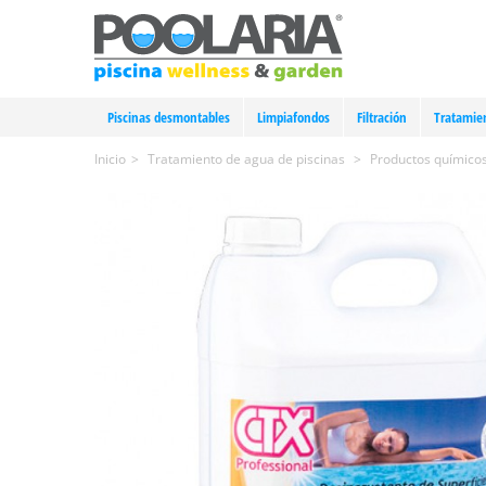
Piscinas desmontables
Limpiafondos
Filtración
Tratamie
Inicio
>
Tratamiento de agua de piscinas
>
Productos químicos