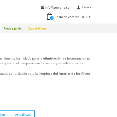
info@poolaria.com
Entrar
Cesta de compra
-
0,00 €
0
Riego y jardín
Spas Wellness
ecialmente formulado para la
eliminación de incrustaciones
es que con el tiempo se van formando y se adhieren a las
puede ser utilizado para la
limpieza del interior de los filtros
jores alternativas