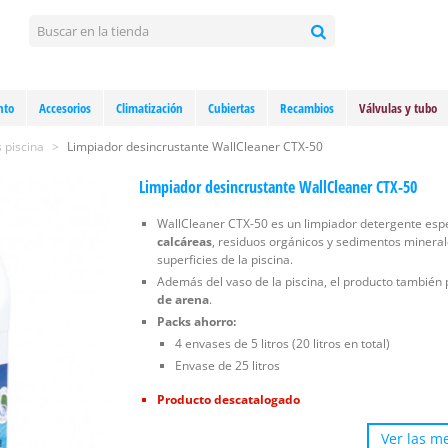
nto
Accesorios
Climatización
Cubiertas
Recambios
Válvulas y tubo
 piscina
>
Limpiador desincrustante WallCleaner CTX-50
Limpiador desincrustante WallCleaner CTX-50
WallCleaner CTX-50 es un limpiador detergente esp
calcáreas
, residuos orgánicos y sedimentos mineral
superficies de la piscina.
Además del vaso de la piscina, el producto también 
de arena
.
Packs ahorro:
4 envases de 5 litros (20 litros en total)
Envase de 25 litros
Producto descatalogado
Ver las me