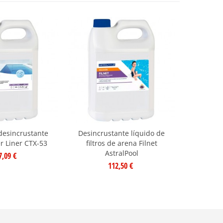
desincrustante
Desincrustante líquido de
r Liner CTX-53
filtros de arena Filnet
AstralPool
7,09 €
112,50 €