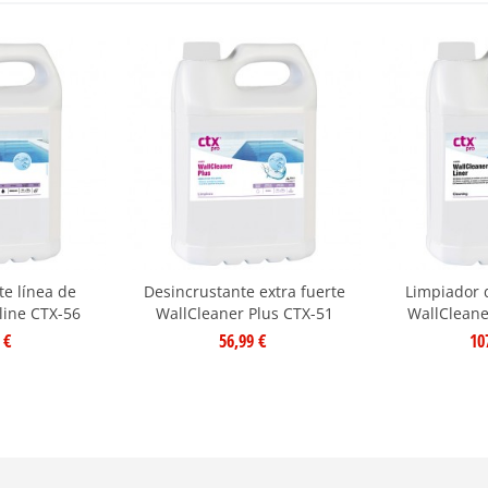
te línea de
Desincrustante extra fuerte
Limpiador 
oline CTX-56
WallCleaner Plus CTX-51
WallCleane
 €
56,99 €
10