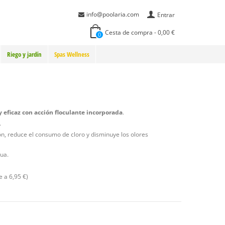
info@poolaria.com
Entrar
Cesta de compra
-
0,00 €
0
Riego y jardín
Spas Wellness
 eficaz con acción floculante incorporada
.
.
ión, reduce el consumo de cloro y disminuye los olores
ua.
le a 6,95 €)