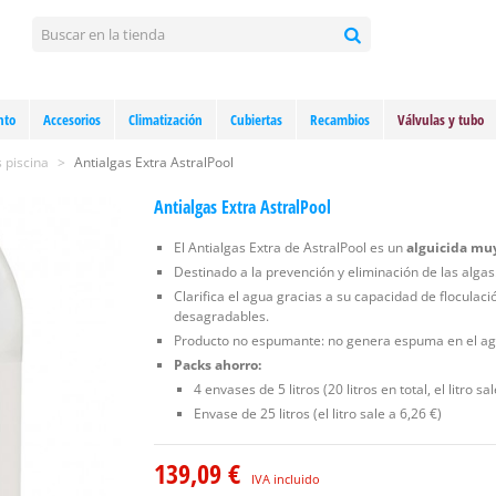
nto
Accesorios
Climatización
Cubiertas
Recambios
Válvulas y tubo
 piscina
>
Antialgas Extra AstralPool
Antialgas Extra AstralPool
El Antialgas Extra de AstralPool es un
alguicida muy
Destinado a la prevención y eliminación de las algas
Clarifica el agua gracias a su capacidad de floculac
desagradables.
Producto no espumante: no genera espuma en el ag
Packs ahorro:
4 envases de 5 litros (20 litros en total, el litro sa
Envase de 25 litros (el litro sale a 6,26 €)
139,09 €
IVA incluido