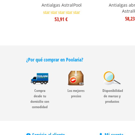
Antialgas AstralPool
Antialgas ab
Astral
star
star
star
star
star
58,23
53,91 €
¿Por qué comprar en Poolaria?
Compra
Los mejores
Disponibilidad
desde tu
precios
de marcas y
domicilio con
productos
comodidad
Servicio al cliente
Mi cuenta