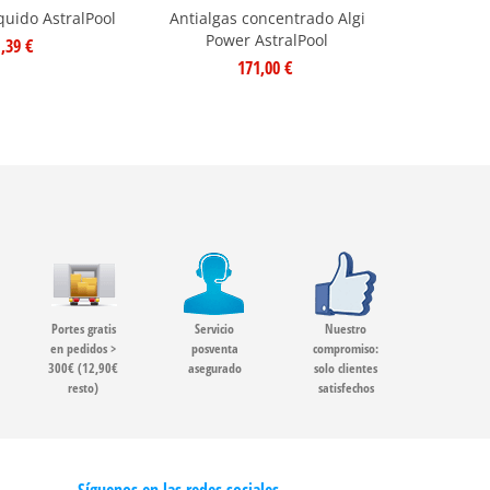
íquido AstralPool
Antialgas concentrado Algi
Antialgas
Power AstralPool
Algi Pow
,39 €
171,00 €
Portes gratis
Servicio
Nuestro
en pedidos >
posventa
compromiso:
300€ (12,90€
asegurado
solo clientes
resto)
satisfechos
Síguenos en las redes sociales