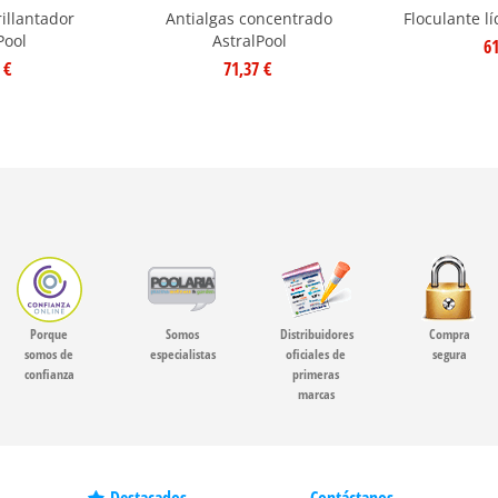
rillantador
Antialgas concentrado
Floculante l
Pool
AstralPool
61
 €
71,37 €
Porque
Somos
Distribuidores
Compra
somos de
especialistas
oficiales de
segura
confianza
primeras
marcas
Destacados
Contáctanos