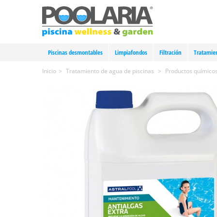
Piscinas desmontables
Limpiafondos
Filtración
Tratamie
Inicio
>
Tratamiento de agua de piscinas
>
Productos químicos