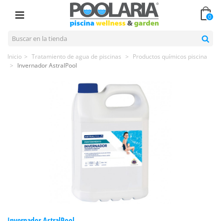
0
Inicio
>
Tratamiento de agua de piscinas
>
Productos químicos piscina
>
Invernador AstralPool
Invernador AstralPool