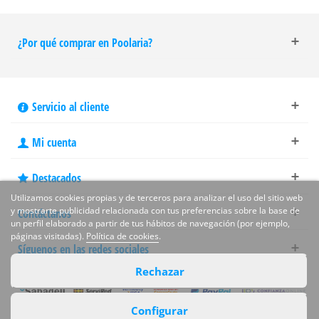
¿Por qué comprar en Poolaria?
Servicio al cliente
Mi cuenta
Destacados
Utilizamos cookies propias y de terceros para analizar el uso del sitio web
y mostrarte publicidad relacionada con tus preferencias sobre la base de
Contáctanos
un perfil elaborado a partir de tus hábitos de navegación (por ejemplo,
páginas visitadas).
Política de cookies
.
Síguenos en las redes sociales
Rechazar
Configurar