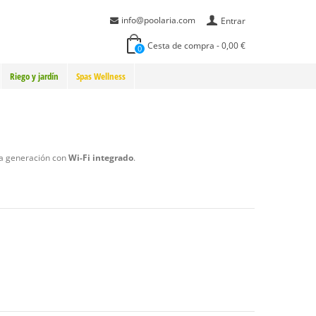
info@poolaria.com
Entrar
Cesta de compra
-
0,00 €
0
Riego y jardín
Spas Wellness
ma generación con
Wi-Fi integrado
.