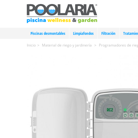
Piscinas desmontables
Limpiafondos
Filtración
Tratamie
Inicio
>
Material de riego y jardinería
>
Programadores de rie