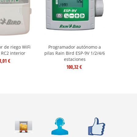
Envío gratis
 de riego WiFi
Programador autónomo a
Programa
 RC2 interior
pilas Rain Bird ESP-9V 1/2/4/6
para exte
estaciones
1,01 €
100,32 €