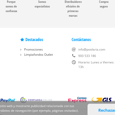
Porque
Somos
Distribuidores
Compra
somos de
especialistas
oficiales de
segura
confianza
primeras
marcas
Destacados
Contáctanos
Promociones
info@poolaria.com
Limpiafondos Outlet
900 533 186
Horario: Lunes a Viernes:
13h
 sitio web y mostrarte publicidad relacionada con tus
Rechaza
 hábitos de navegación (por ejemplo, páginas visitadas).
os