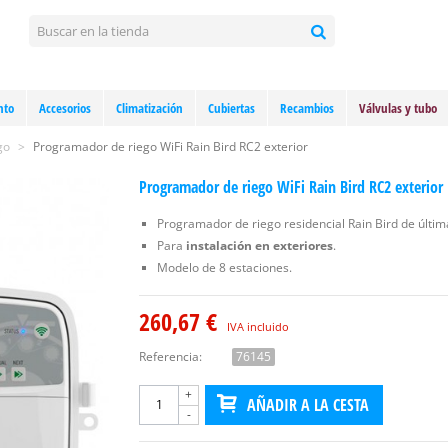
nto
Accesorios
Climatización
Cubiertas
Recambios
Válvulas y tubo
go
>
Programador de riego WiFi Rain Bird RC2 exterior
Programador de riego WiFi Rain Bird RC2 exterior
Programador de riego residencial Rain Bird de últi
Para
instalación en exteriores
.
Modelo de 8 estaciones.
260,67 €
IVA incluido
Referencia:
76145
+
AÑADIR A LA CESTA
-