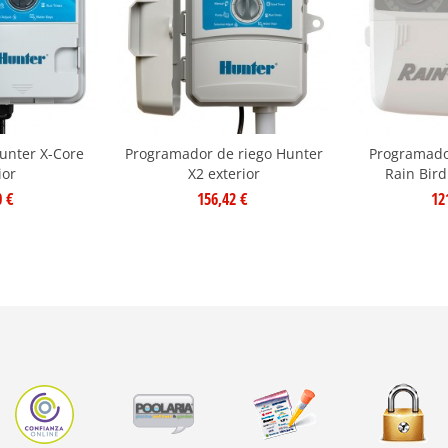
unter X-Core
Programador de riego Hunter
Programador
ior
X2 exterior
Rain Bird
0 €
156,42 €
12