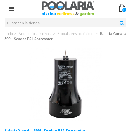
0
Inicio
>
Accesorios piscinas
>
Propulsores acuáticos
>
Batería Yamaha
500Li Seadoo RS1 Seascooter
Batería Yamaha 500Li Seadoo RS1 Seascooter