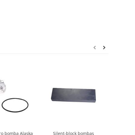
tro bomba Alaska
Silent-block bombas
Silen