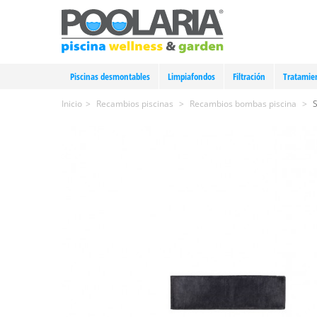
Piscinas desmontables
Limpiafondos
Filtración
Tratamie
Inicio
>
Recambios piscinas
>
Recambios bombas piscina
>
S