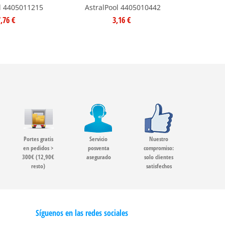
l 4405011215
AstralPool 4405010442
Astral
,76 €
3,16 €
Portes gratis
Servicio
Nuestro
en pedidos >
posventa
compromiso:
300€ (12,90€
asegurado
solo clientes
resto)
satisfechos
Síguenos en las redes sociales