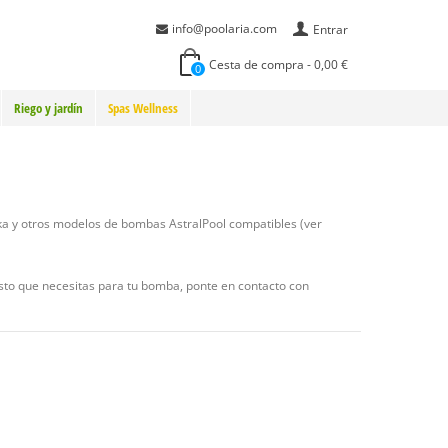
info@poolaria.com
Entrar
Cesta de compra
-
0,00 €
0
Riego y jardín
Spas Wellness
ka y otros modelos de bombas AstralPool compatibles (ver
esto que necesitas para tu bomba, ponte en contacto con