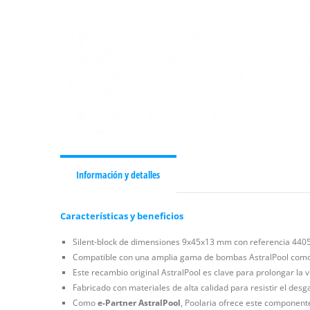
Información y detalles
Características y beneficios
Silent-block de dimensiones 9x45x13 mm con referencia 44050
Compatible con una amplia gama de bombas AstralPool como Ast
Este recambio original AstralPool es clave para prolongar la v
Fabricado con materiales de alta calidad para resistir el desga
Como
e-Partner AstralPool
, Poolaria ofrece este componente 