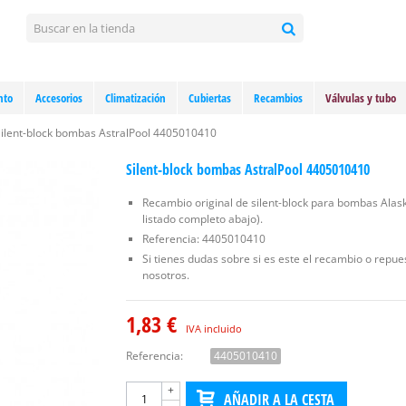
nto
Accesorios
Climatización
Cubiertas
Recambios
Válvulas y tubo
ilent-block bombas AstralPool 4405010410
Silent-block bombas AstralPool 4405010410
Recambio original de silent-block para bombas Alas
listado completo abajo).
Referencia: 4405010410
Si tienes dudas sobre si es este el recambio o repu
nosotros.
1,83 €
IVA incluido
Referencia:
4405010410
+
AÑADIR A LA CESTA