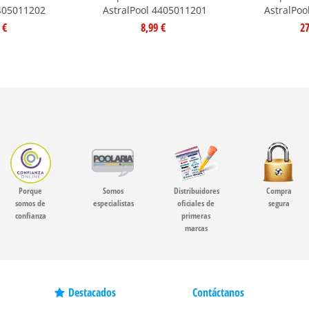
4405011202
AstralPool 4405011201
AstralPoo
 €
8,99 €
27
Porque
Somos
Distribuidores
Compra
somos de
especialistas
oficiales de
segura
confianza
primeras
marcas
Destacados
Contáctanos