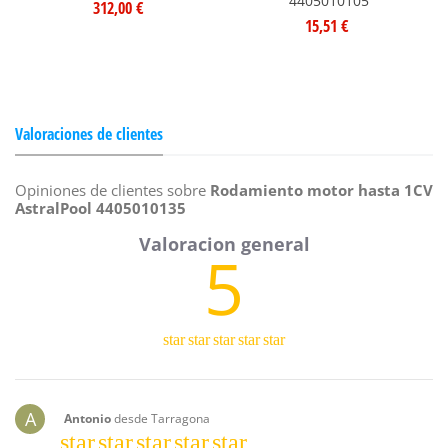
4405010105
312,00 €
15,51 €
Valoraciones de clientes
Opiniones de clientes sobre
Rodamiento motor hasta 1CV
AstralPool 4405010135
5
star
star
star
star
star
A
Antonio
desde Tarragona
star
star
star
star
star