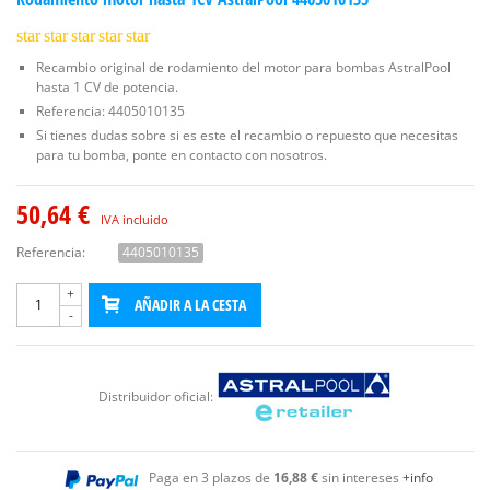
star
star
star
star
star
Recambio original de rodamiento del motor para bombas AstralPool
hasta 1 CV de potencia.
Referencia: 4405010135
Si tienes dudas sobre si es este el recambio o repuesto que necesitas
para tu bomba, ponte en contacto con nosotros.
50,64 €
IVA incluido
Referencia:
4405010135
+
AÑADIR A LA CESTA
-
Distribuidor oficial:
Paga en 3 plazos de
16,88 €
sin intereses
+info