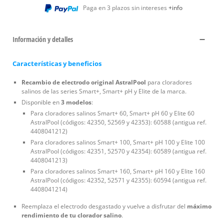
Paga en 3 plazos sin intereses
+info
Información y detalles
Características y beneficios
Recambio de electrodo original AstralPool
para cloradores
salinos de las series Smart+, Smart+ pH y Elite de la marca.
Disponible en
3 modelos
:
Para cloradores salinos Smart+ 60, Smart+ pH 60 y Elite 60
AstralPool (códigos: 42350, 52569 y 42353): 60588 (antigua ref.
4408041212)
Para cloradores salinos Smart+ 100, Smart+ pH 100 y Elite 100
AstralPool (códigos: 42351, 52570 y 42354): 60589 (antigua ref.
4408041213)
Para cloradores salinos Smart+ 160, Smart+ pH 160 y Elite 160
AstralPool (códigos: 42352, 52571 y 42355): 60594 (antigua ref.
4408041214)
Reemplaza el electrodo desgastado y vuelve a disfrutar del
máximo
rendimiento de tu clorador salino
.