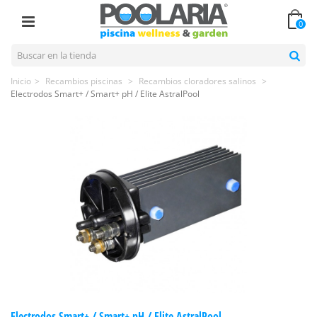
0
Inicio
>
Recambios piscinas
>
Recambios cloradores salinos
>
Electrodos Smart+ / Smart+ pH / Elite AstralPool
Electrodos Smart+ / Smart+ pH / Elite AstralPool