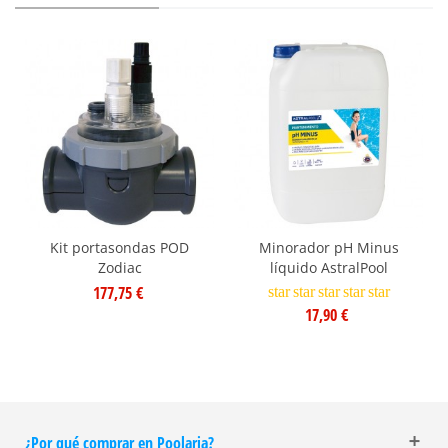
Kit portasondas POD
Minorador pH Minus
Zodiac
líquido AstralPool
177,75 €
star
star
star
star
star
17,90 €
¿Por qué comprar en Poolaria?