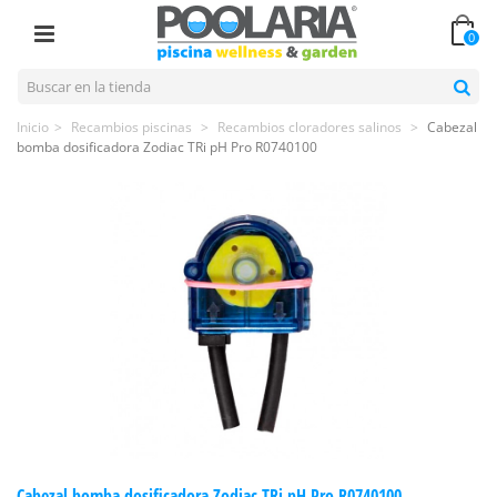
0
Inicio
>
Recambios piscinas
>
Recambios cloradores salinos
>
Cabezal
bomba dosificadora Zodiac TRi pH Pro R0740100
Cabezal bomba dosificadora Zodiac TRi pH Pro R0740100