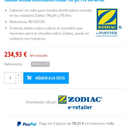
Cabezal con tubo para bomba dosificadora incluida
en los módulos Zodiac TRi pH y TRi Pro.
Referencia: R0740100
Si tienes dudas sobre cuál es el recambio que
necesitas para tu clorador salino Zodiac, ponte en
contacto con nosotros.
234,93 €
IVA incluido
Referencia:
R0740100
+
AÑADIR A LA CESTA
-
Distribuidor oficial:
Paga en 3 plazos de
78,31 €
sin intereses
+info