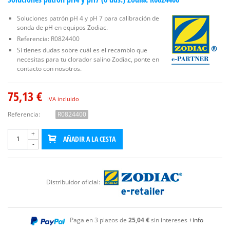
Soluciones patrón pH 4 y pH 7 para calibración de
sonda de pH en equipos Zodiac.
Referencia: R0824400
Si tienes dudas sobre cuál es el recambio que
necesitas para tu clorador salino Zodiac, ponte en
contacto con nosotros.
75,13 €
IVA incluido
Referencia:
R0824400
+
AÑADIR A LA CESTA
-
Distribuidor oficial:
Paga en 3 plazos de
25,04 €
sin intereses
+info