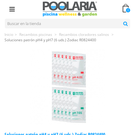
0
Inicio
>
Recambios piscinas
>
Recambios cloradores salinos
>
Soluciones patrón pH4 y pH7 (6 uds.) Zodiac R0824400
Soluciones patrón pH4 y pH7 (6 uds.) Zodiac R0824400