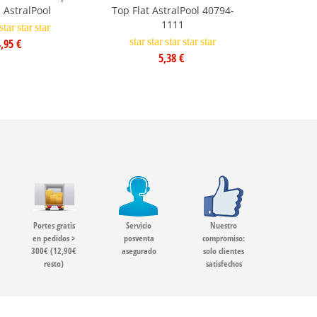
AstralPool
Top Flat AstralPool 40794-
1111
star
star
star
star
star
star
star
star
,95 €
5,38 €
Portes gratis
Servicio
Nuestro
en pedidos >
posventa
compromiso:
300€ (12,90€
asegurado
solo clientes
resto)
satisfechos