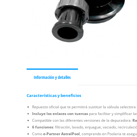
Información y detalles
Características y beneficios
Repuesto oficial que te permitirá sustituir la válvula selector
Incluye los enlaces con tuercas
para facilitar y simplificar l
Compatible con las diferentes versiones de la depuradora:
Ra
6 funciones
: filtración, lavado, enjuague, vaciado, recirculaci
Como
e-Partner AstralPool
, comprando en Poolaria te asegur