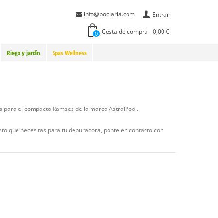
info@poolaria.com
Entrar
Cesta de compra
-
0,00 €
0
Riego y jardín
Spas Wellness
es para el compacto Ramses de la marca AstralPool.
esto que necesitas para tu depuradora, ponte en contacto con