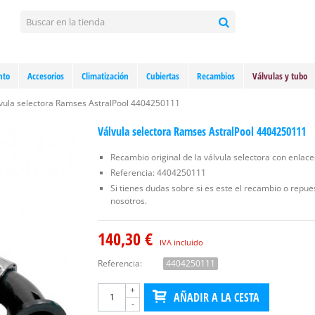
nto
Accesorios
Climatización
Cubiertas
Recambios
Válvulas y tubo
vula selectora Ramses AstralPool 4404250111
Válvula selectora Ramses AstralPool 4404250111
Recambio original de la válvula selectora con enlac
Referencia: 4404250111
Si tienes dudas sobre si es este el recambio o repu
nosotros.
140,30 €
IVA incluido
Referencia:
4404250111
+
AÑADIR A LA CESTA
-