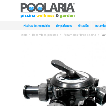
Piscinas desmontables
Limpiafondos
Filtración
Tratamie
Inicio
>
Recambios piscinas
>
Recambios filtros piscina
>
Vál