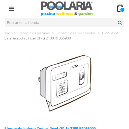
0
Inicio
>
Recambios piscinas
>
Recambios limpiafondos
>
Bloque de
batería Zodiac Pixel OP-Li 2100 R1066900
Bloque de batería Zodiac Pixel OP-Li 2100 R1066900