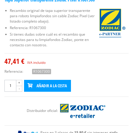
Recambio original de tapa superior transparente
para robots limpiafondos sin cable Zodiac Pixel (ver
listado completo abajo).
Referencia: R1067300
Si tienes dudas sobre cuál es el recambio que
necesitas para tu limpiafondos Zodiac, ponte en
contacto con nosotros.
47,41 €
IVA incluido
Referencia:
R1067300
+
AÑADIR A LA CESTA
-
Distribuidor oficial:
Paga en 3 plazos de
15,80 €
sin intereses
+info