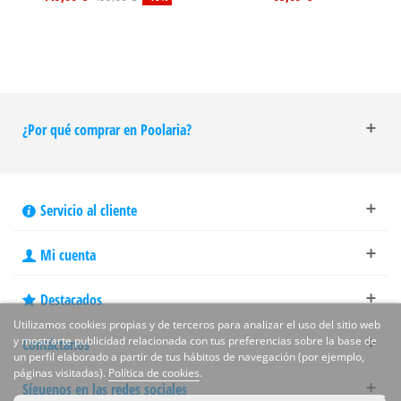
¿Por qué comprar en Poolaria?
Servicio al cliente
Mi cuenta
Destacados
Utilizamos cookies propias y de terceros para analizar el uso del sitio web
y mostrarte publicidad relacionada con tus preferencias sobre la base de
Contáctanos
un perfil elaborado a partir de tus hábitos de navegación (por ejemplo,
páginas visitadas).
Política de cookies
.
Síguenos en las redes sociales