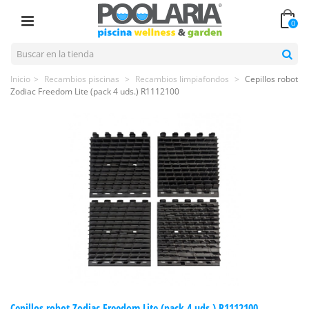
0
Inicio
>
Recambios piscinas
>
Recambios limpiafondos
>
Cepillos robot
Zodiac Freedom Lite (pack 4 uds.) R1112100
Cepillos robot Zodiac Freedom Lite (pack 4 uds.) R1112100