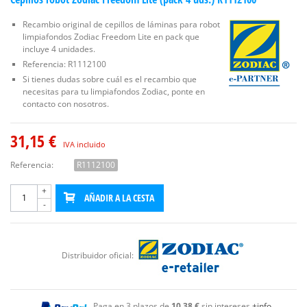
Recambio original de cepillos de láminas para robot
limpiafondos Zodiac Freedom Lite en pack que
incluye 4 unidades.
Referencia: R1112100
Si tienes dudas sobre cuál es el recambio que
necesitas para tu limpiafondos Zodiac, ponte en
contacto con nosotros.
31,15 €
IVA incluido
Referencia:
R1112100
+
AÑADIR A LA CESTA
-
Distribuidor oficial:
Paga en 3 plazos de
10,38 €
sin intereses
+info