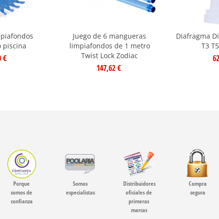
mpiafondos
Juego de 6 mangueras
Diafragma Di
 piscina
limpiafondos de 1 metro
T3 T
Twist Lock Zodiac
0 €
62
147,62 €
Porque
Somos
Distribuidores
Compra
somos de
especialistas
oficiales de
segura
confianza
primeras
marcas