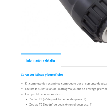
Información y detalles
Características y beneficios
Kit completo de recambios compuesto por el conjunto de pieza
Facilita la sustitución del diafragma ya que se entrega prem
Compatible con los modelos:
Zodiac T3 (nº de posición en el despiece: 3)
Zodiac T5 Duo (nº de posición en el despiece: 1)