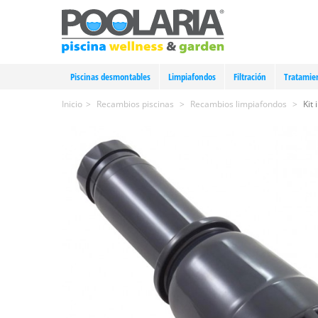
Piscinas desmontables
Limpiafondos
Filtración
Tratamie
Inicio
>
Recambios piscinas
>
Recambios limpiafondos
>
Kit