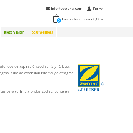
info@poolaria.com
Entrar
Cesta de compra
-
0,00 €
0
Riego y jardín
Spas Wellness
iafondos de aspiración Zodiac T3 y T5 Duo.
fragma, tubo de extensión interno y diafragma
itas para tu limpiafondos Zodiac, ponte en