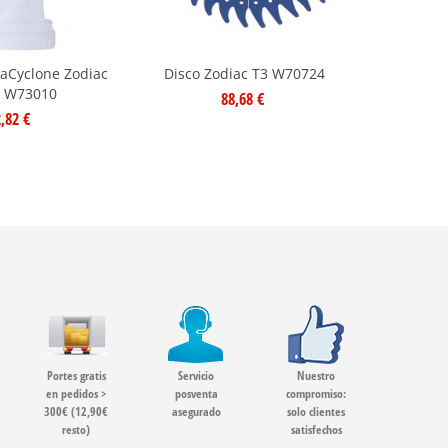
aCyclone Zodiac
Disco Zodiac T3 W70724
5 W73010
88,68 €
,82 €
Portes gratis
Servicio
Nuestro
en pedidos >
posventa
compromiso:
300€ (12,90€
asegurado
solo clientes
resto)
satisfechos