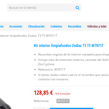
nto
Accesorios
Climatización
Cubiertas
Recambios
Válvulas y tubo
 interior limpiafondos Zodiac T3 T5 W70717
Kit interior limpiafondos Zodiac T3 T5 W70717
Recambio original de kit interior completo para limp
Incluye tubo de extensión externo, cassette del dia
Dia Cyclone.
Referencia: W70717
Si tienes dudas sobre cuál es el recambio que neces
contacto con nosotros.
128,85 €
IVA incluido
Referencia:
W70717