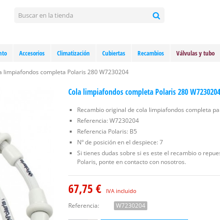
nto
Accesorios
Climatización
Cubiertas
Recambios
Válvulas y tubo
a limpiafondos completa Polaris 280 W7230204
Cola limpiafondos completa Polaris 280 W723020
Recambio original de cola limpiafondos completa par
Referencia: W7230204
Referencia Polaris: B5
Nº de posición en el despiece: 7
Si tienes dudas sobre si es este el recambio o repu
Polaris, ponte en contacto con nosotros.
67,75 €
IVA incluido
Referencia:
W7230204