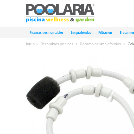
Piscinas desmontables
Limpiafondos
Filtración
Tratamie
Inicio
>
Recambios piscinas
>
Recambios limpiafondos
>
Col