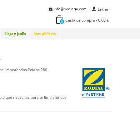
info@poolaria.com
Entrar
Cesta de compra
-
0,00 €
0
Riego y jardín
Spas Wellness
4
a limpiafondos Polaris 280.
esto que necesitas para tu limpiafondos