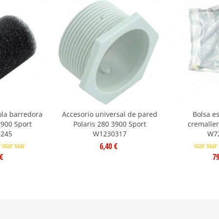
ola barredora
Accesorio universal de pared
Bolsa e
3900 Sport
Polaris 280 3900 Sport
cremaller
245
W1230317
W7
6,40 €
r
star
star
star
star
€
79