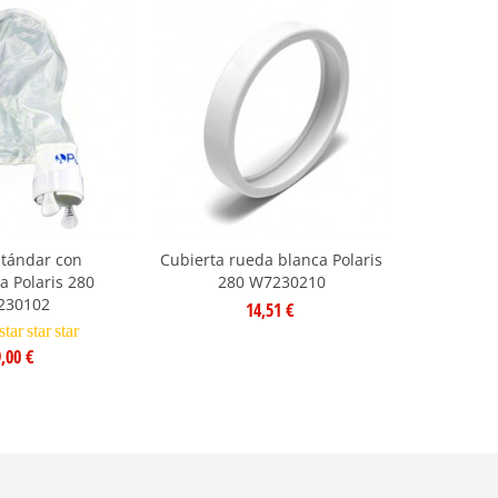
stándar con
Cubierta rueda blanca Polaris
Cubierta 
a Polaris 280
280 W7230210
Polar
230102
14,51 €
star
star
star
,00 €