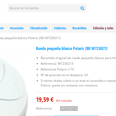
nto
Accesorios
Climatización
Cubiertas
Recambios
Válvulas y tubo
da pequeña blanca Polaris 280 W7230213
Rueda pequeña blanca Polaris 280 W7230213
Recambio original de rueda pequeña blanca para lim
Referencia: W7230213
Referencia Polaris: C16
Nº de posición en el despiece: 24
Si tienes dudas sobre si es este el recambio o repu
Polaris, ponte en contacto con nosotros.
19,59 €
IVA incluido
Referencia:
W7230213