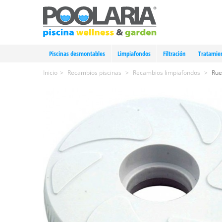
Piscinas desmontables
Limpiafondos
Filtración
Tratamie
Inicio
>
Recambios piscinas
>
Recambios limpiafondos
>
Rue