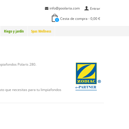
info@poolaria.com
Entrar
Cesta de compra
-
0,00 €
0
Riego y jardín
Spas Wellness
piafondos Polaris 280.
esto que necesitas para tu limpiafondos