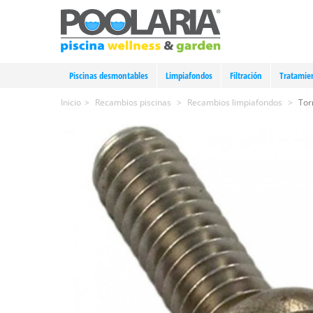
Piscinas desmontables
Limpiafondos
Filtración
Tratamie
Inicio
>
Recambios piscinas
>
Recambios limpiafondos
>
Tor