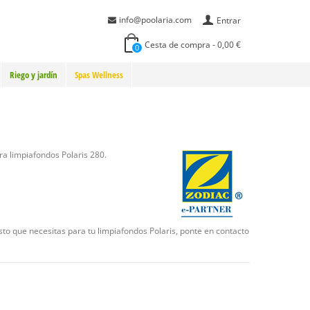
info@poolaria.com
Entrar
Cesta de compra
-
0,00 €
0
Riego y jardín
Spas Wellness
ara limpiafondos Polaris 280.
sto que necesitas para tu limpiafondos Polaris, ponte en contacto