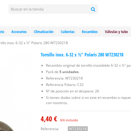
nto
Accesorios
Climatización
Cubiertas
Recambios
Válvulas y tubo
nillo inox. 6-32 x ½" Polaris 280 W7230218
Tornillo inox. 6-32 x ½" Polaris 280 W7230218
Recambio original de tornillo inoxidable 6-32 x ½" p
Pack de
5 unidades
.
Referencia: W7230218
Referencia Polaris: C32
Nº de posición en el despiece: 26
Si tienes dudas sobre si es este el recambio o repue
con nosotros.
4,40 €
IVA incluido
Referencia:
W7230218