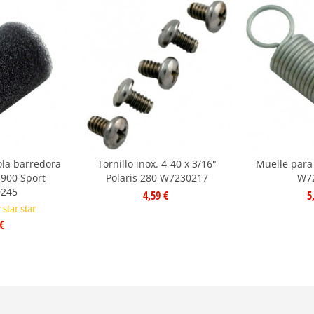
ola barredora
Tornillo inox. 4-40 x 3/16"
Muelle para 
3900 Sport
Polaris 280 W7230217
W7
245
4,59 €
5
r
star
star
€