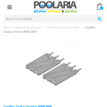
0
Inicio
>
Recambios piscinas
>
Recambios limpiafondos
>
Cepillos
Zodiac Vortrax R0962800
Cepillos Zodiac Vortrax R0962800