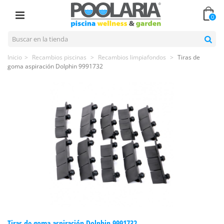
0
Inicio
>
Recambios piscinas
>
Recambios limpiafondos
>
Tiras de
goma aspiración Dolphin 9991732
Tiras de goma aspiración Dolphin 9991732