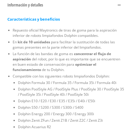
Información y detalles
Características y beneficios
Repuesto oficial Maytronics de tiras de goma para la aspiración
inferior de robots limpiafondos Dolphin compatibles.
En
kit de 10 unidades
para facilitar la sustitución de todas las
gomas presentes en la parte inferior del limpiafondos.
La función de las bandas de goma es
concentrar el flujo de
aspiración
del robot, por lo que es importante que se encuentren
en buen estado de conservación para
optimizar el
funcionamiento
de tu Dolphin.
Compatible con los siguientes robots limpiafondos Dolphin:
Dolphin Formula 30 / Formula 35 / Formula 35i / Formula 40i
Dolphin PoolStyle AG / PoolStyle Plus / PoolStyle 30 / PoolStyle 35
/ PoolStyle 35i / PoolStyle 40i / PoolStyle 50i
Dolphin E10 / E20 / E30 / E35 / E35i / E40i / E50i
Dolphin S50 / S200 / S300 / S300i / S400
Dolphin Energy 200 / Energy 300 / Energy 300i
Dolphin Zenit ZFun / Zenit Z1B / Zenit Z2C / Zenit Z3i
Dolphin Acuarius R2