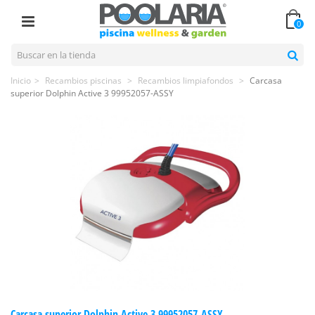
0
Inicio
>
Recambios piscinas
>
Recambios limpiafondos
>
Carcasa
superior Dolphin Active 3 99952057-ASSY
Carcasa superior Dolphin Active 3 99952057-ASSY